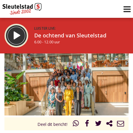
LUISTER LIVE:
De ochtend van Sleutelstad
6.00 - 12.00 uur
STRAKS:
De middag van Sleutelstad
12.00 - 18.00 uur
uur 1 van 0
Vorig uur
Volgend uur
Inklappen
Deel dit bericht!