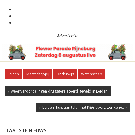
Advertentie
Leiden
Maatschappij
Onderwijs
Wetenschap
« Weer veroordelingen drugsgerelateerd geweld in Leiden
In LeidenThuis aan tafel met K&G-voorzitter René... »
LAATSTE NIEUWS