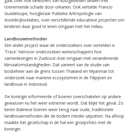
gaat over hoe bewoners van kustgebieden dealen met
toenemende schade door orkanen. Ook vertelde Francio
Guadeloupe, hoogleraar Publieke Antropologie van
Koninkrijksrelaties, over verschillende educatieve projecten om
kinderen daar goed te leren omgaan met het milieu.
Landbouwmethoden
Een ander project waar de onderzoekers over vertelden is
‘Trace’. hiervoor onderzoeken wetenschappers hoe
samenlevingen in Zuidoost-Azië omgaan met veranderende
klimaatomstandigheden. Dat varieert van de studie van
bosbeheer aan de grens tussen Thailand en Myanmar tot
onderzoek naar mariene ecosystemen in de Filipijnen en
landbouw in Indonesië.
De koningin informeerde of boeren overschakelen op andere
gewassen nu het weer extremer wordt. Dat blijkt het geval. Zo
keren Balinese boeren weer terug naar oude, traditionele
landbouwmethoden die de bodem minder uitputten. Na afloop
maakte het gezelschap in de hal een groepsfoto met de
koningin.