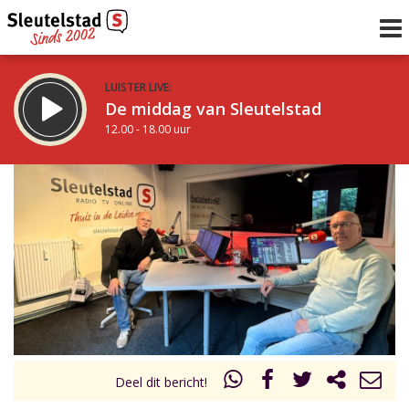
LUISTER LIVE:
De middag van Sleutelstad
12.00 - 18.00 uur
STRAKS:
De vrijdagavond met Keanu
18.00 - 19.00 uur
uur 1 van 0
Vorig uur
Volgend uur
Inklappen
Deel dit bericht!