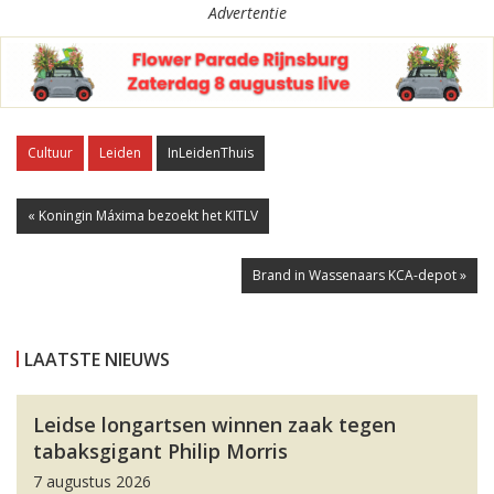
Advertentie
Cultuur
Leiden
InLeidenThuis
« Koningin Máxima bezoekt het KITLV
Brand in Wassenaars KCA-depot »
LAATSTE NIEUWS
Leidse longartsen winnen zaak tegen
tabaksgigant Philip Morris
7 augustus 2026