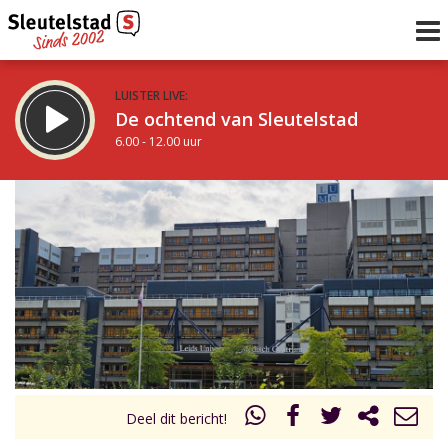
LUISTER LIVE:
De ochtend van Sleutelstad
6.00 - 12.00 uur
STRAKS:
De middag van Sleutelstad
12.00 - 18.00 uur
uur 1 van 0
Vorig uur
Volgend uur
Inklappen
Deel dit bericht!