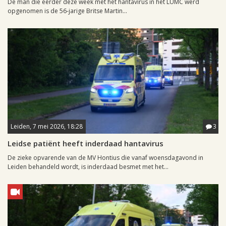
De man die eerder deze week met het hantavirus in het LUMC werd
opgenomen is de 56-jarige Britse Martin...
Leiden, 7 mei 2026, 18:28
3
Leidse patiënt heeft inderdaad hantavirus
De zieke opvarende van de MV Hontius die vanaf woensdagavond in
Leiden behandeld wordt, is inderdaad besmet met het...