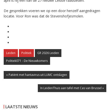
april is hij een van de 27 nieuwe Leidse raadsleden.
De gesprekken voeren we op een door henzelf aangedragen
locatie. Voor Ron was dat de Stevenshofjesmolen.
Leiden
Politiek
GR 2026 Leiden
Politiek071 - De Nieuwkomers
« Patiënt met hantavirus uit LUMC ontslagen
In LeidenThuis aan tafel met Cas van Brussel »
LAATSTE NIEUWS