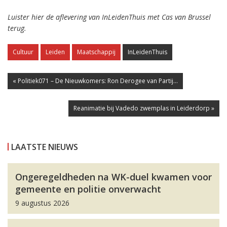
Luister hier de aflevering van InLeidenThuis met Cas van Brussel
terug.
Cultuur
Leiden
Maatschappij
InLeidenThuis
« Politiek071 – De Nieuwkomers: Ron Derogee van Partij...
Reanimatie bij Vadedo zwemplas in Leiderdorp »
LAATSTE NIEUWS
Ongeregeldheden na WK-duel kwamen voor
gemeente en politie onverwacht
9 augustus 2026