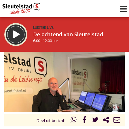
LUISTER LIVE:
De ochtend van Sleutelstad
6.00 - 12.00 uur
STRAKS:
De middag van Sleutelstad
12.00 - 19.00 uur
uur 1 van 0
Vorig uur
Volgend uur
Inklappen
Deel dit bericht!