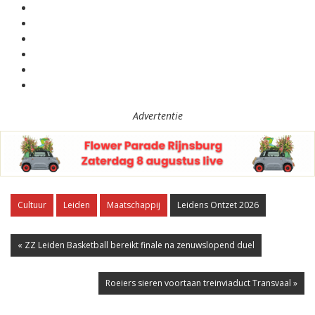
Advertentie
Cultuur
Leiden
Maatschappij
Leidens Ontzet 2026
« ZZ Leiden Basketball bereikt finale na zenuwslopend duel
Roeiers sieren voortaan treinviaduct Transvaal »