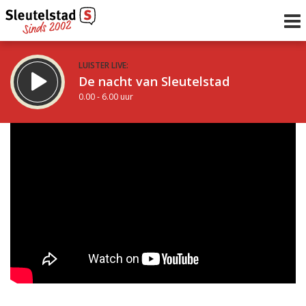
LUISTER LIVE:
De nacht van Sleutelstad
0.00 - 6.00 uur
STRAKS:
De ochtend van Sleutelstad
6.00 - 12.00 uur
uur 1 van 0
Vorig uur
Volgend uur
Inklappen