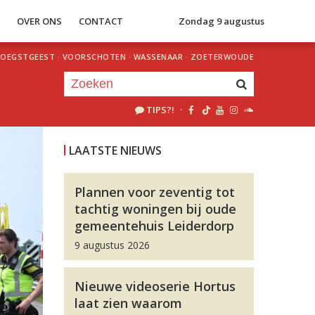
S
OVER ONS
CONTACT
Zondag 9 augustus
OEGSTGEEST
·
VOORSCHOTEN
·
WASSENAAR
·
ZOETERWOUDE
TIPS?!
·
Je luistert nu naar
uur 1 van 0
LAATSTE NIEUWS
«
Vorig uur
Volgend uur
»
Plannen voor zeventig tot
tachtig woningen bij oude
gemeentehuis Leiderdorp
9 augustus 2026
Nieuwe videoserie Hortus
laat zien waarom