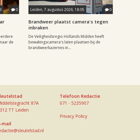
6
0
Leiden, 7 augustus 2026, 18:05
0
ar
Brandweer plaatst camera's tegen
inbraken
eerdere
De Veiligheidsregio Hollands Midden heeft
naar de
bewakingscamera's laten plaatsen bij de
brandweerkazernes in...
leutelstad
Telefoon Redactie
iddelstegracht 87A
071 - 5235907
312 TT Leiden
Privacy Policy
-mail
edactie@sleutelstad.nl