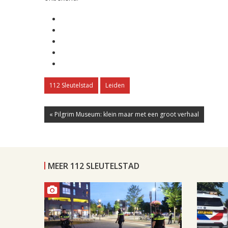
112 Sleutelstad
Leiden
« Pilgrim Museum: klein maar met een groot verhaal
MEER 112 SLEUTELSTAD