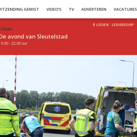
UITZENDING GEMIST
VIDEO’S
TV
ADVERTEREN
VACATURE
LEIDEN
·
LEIDERDORP
·
STRAKS:
De avond van Sleutelstad
19.00 - 22.00 uur