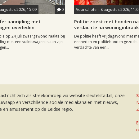
 augustus 2026, 15:09
0
Voorschoten, 8 augustus 2026, 11:0
fer aanrijding met
Politie zoekt met honden na
wagen overleden
verdachte na woninginbraak
 die op 24 juli zwaargewond raakte bij
De politie heeft vrijdagavond met m
ding met een vuilniswagen is aan zijn
eenheden en politiehonden gezocht 
en...
verdachte van een...
tad
richt zich als streekomroep via website sleutelstad.nl, onze
S
euwsapp en verschillende sociale mediakanalen met nieuws,
M
ie en amusement op de Leidse regio.
2
E
r