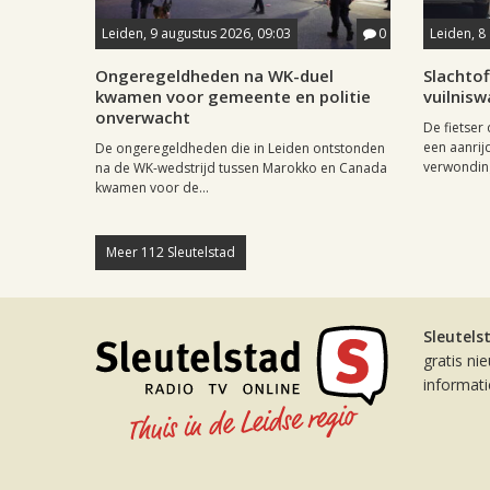
Leiden, 9 augustus 2026, 09:03
0
Leiden, 8
Ongeregeldheden na WK-duel
Slachtof
kwamen voor gemeente en politie
vuilnis
onverwacht
De fietser
een aanrij
De ongeregeldheden die in Leiden ontstonden
verwonding
na de WK-wedstrijd tussen Marokko en Canada
kwamen voor de...
Meer 112 Sleutelstad
Sleutels
gratis ni
informat