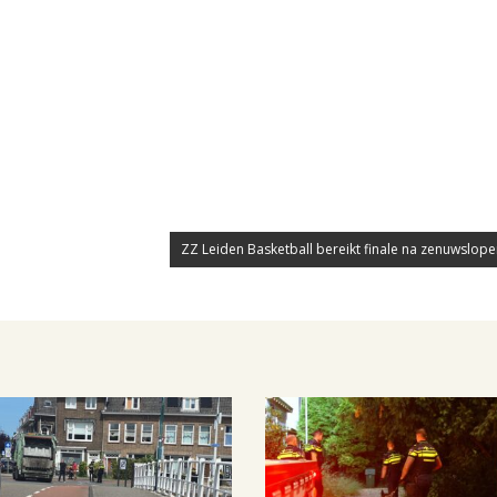
ZZ Leiden Basketball bereikt finale na zenuwslope