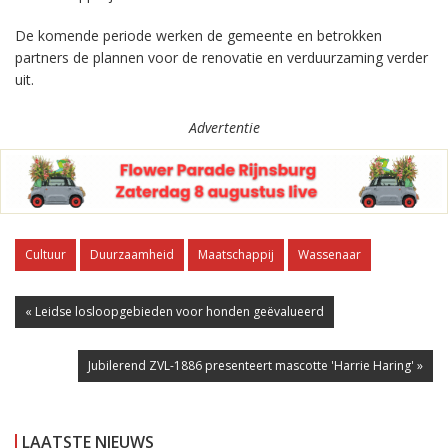
De komende periode werken de gemeente en betrokken
partners de plannen voor de renovatie en verduurzaming verder
uit.
Advertentie
Cultuur
Duurzaamheid
Maatschappij
Wassenaar
« Leidse losloopgebieden voor honden geëvalueerd
Jubilerend ZVL-1886 presenteert mascotte 'Harrie Haring' »
LAATSTE NIEUWS