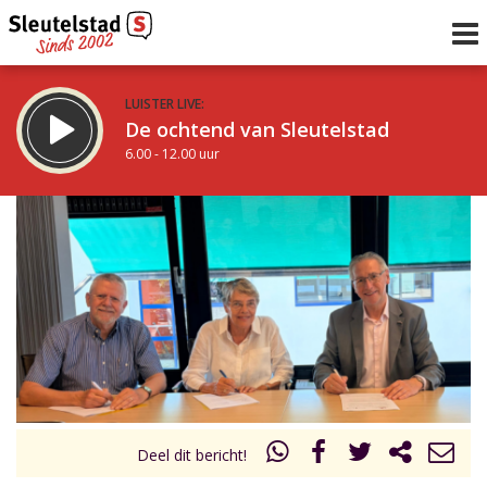
LUISTER LIVE:
De ochtend van Sleutelstad
6.00 - 12.00 uur
STRAKS:
De middag van Sleutelstad
12.00 - 18.00 uur
uur 1 van 0
Vorig uur
Volgend uur
Inklappen
Deel dit bericht!