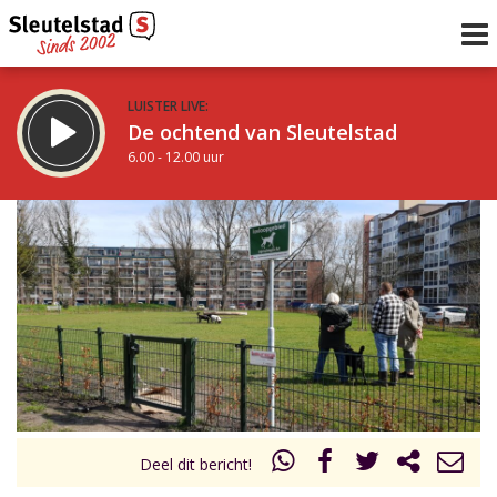
LUISTER LIVE:
De ochtend van Sleutelstad
6.00 - 12.00 uur
STRAKS:
De middag van Sleutelstad
12.00 - 18.00 uur
uur 1 van 0
Vorig uur
Volgend uur
Inklappen
Deel dit bericht!