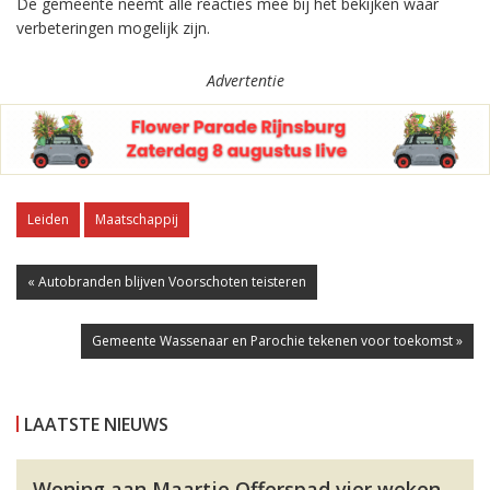
De gemeente neemt alle reacties mee bij het bekijken waar
verbeteringen mogelijk zijn.
Advertentie
Leiden
Maatschappij
« Autobranden blijven Voorschoten teisteren
Gemeente Wassenaar en Parochie tekenen voor toekomst »
LAATSTE NIEUWS
Woning aan Maartje Offerspad vier weken