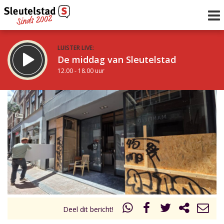
LUISTER LIVE:
De middag van Sleutelstad
12.00 - 18.00 uur
STRAKS:
De vrijdagavond met Keanu
18.00 - 19.00 uur
uur 1 van 0
Vorig uur
Volgend uur
Inklappen
Deel dit bericht!