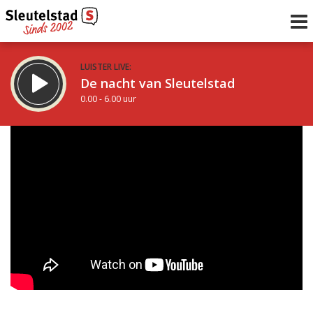
LUISTER LIVE:
De nacht van Sleutelstad
0.00 - 6.00 uur
STRAKS:
De ochtend van Sleutelstad
6.00 - 12.00 uur
uur 1 van 0
Vorig uur
Volgend uur
Inklappen