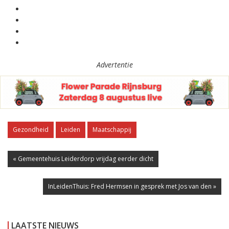
Advertentie
Gezondheid
Leiden
Maatschappij
« Gemeentehuis Leiderdorp vrijdag eerder dicht
InLeidenThuis: Fred Hermsen in gesprek met Jos van den »
LAATSTE NIEUWS