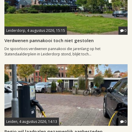
Leiderdorp, 4 augustus 2026, 15:15
0
Verdwenen pannakooi toch niet gestolen
De spoorloos verdwenen pannakooi die jarenlang op het
Statendaalderplein in Leiderdorp stond, blijkt toch...
Leiden, 4 augustus 2026, 14:13
0
Regio wil laadpalen gezamenlijk aanbesteden