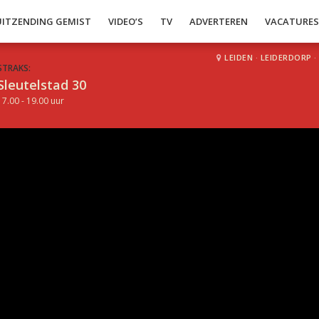
UITZENDING GEMIST
VIDEO’S
TV
ADVERTEREN
VACATURE
LEIDEN
·
LEIDERDORP
·
STRAKS:
Sleutelstad 30
17.00 - 19.00 uur