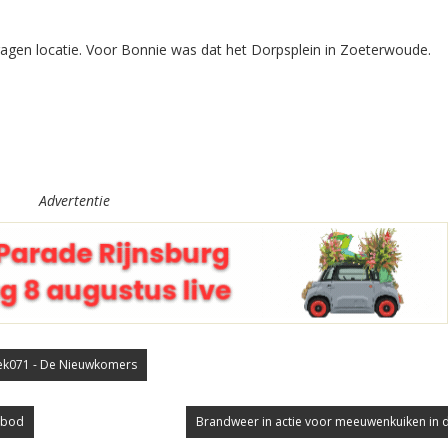
gen locatie. Voor Bonnie was dat het Dorpsplein in Zoeterwoude.
Advertentie
iek071 - De Nieuwkomers
nbod
Brandweer in actie voor meeuwenkuiken in 