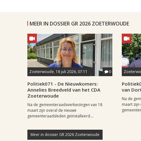
MEER IN DOSSIER GR 2026 ZOETERWOUDE
Zoeterwoude, 18 juli 2026, 07:11
0
Zoeterwou
Politiek071 - De Nieuwkomers:
Politie
Annelies Breedveld van het CDA
van Dor
Zoeterwoude
Na de gem
maart zijn
Na de gemeenteraadsverkiezingen van 18
gemeentera
maart zijn overal de nieuwe
gemeenteraadsleden geïnstalleerd....
Meer in dossier GR 2026 Zoeterwoude