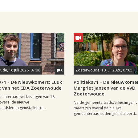
de, 16 juli 2026, 07:06
0
Zoeterwoude, 10 juli 2026, 07:05
k071 - De Nieuwkomers: Luuk
Politiek071 - De Nieuwkomer
t van het CDA Zoeterwoude
Margriet Jansen van de VVD
Zoeterwoude
eenteraadsverkiezingen van 18
 overal de nieuwe
Na de gemeenteraadsverkiezingen v
adsleden geïnstalleerd....
maart zijn overal de nieuwe
gemeenteraadsleden geïnstalleerd...