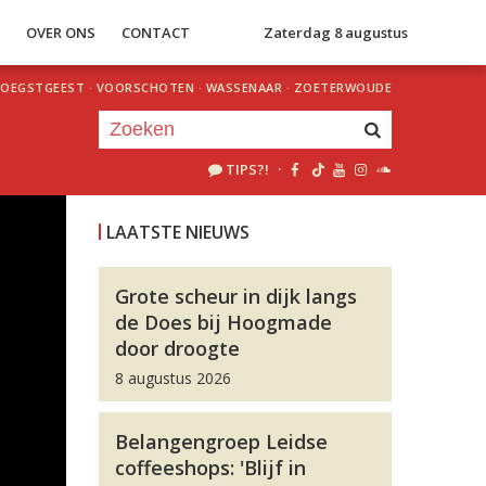
S
OVER ONS
CONTACT
Zaterdag 8 augustus
OEGSTGEEST
·
VOORSCHOTEN
·
WASSENAAR
·
ZOETERWOUDE
TIPS?!
·
Je luistert nu naar
uur 1 van 0
LAATSTE NIEUWS
«
Vorig uur
Volgend uur
»
Grote scheur in dijk langs
de Does bij Hoogmade
door droogte
8 augustus 2026
Belangengroep Leidse
coffeeshops: 'Blijf in