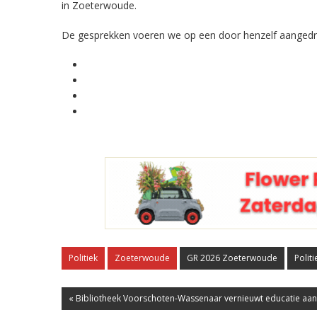
in Zoeterwoude.
De gesprekken voeren we op een door henzelf aangedra
Politiek
Zoeterwoude
GR 2026 Zoeterwoude
Polit
« Bibliotheek Voorschoten-Wassenaar vernieuwt educatie aa