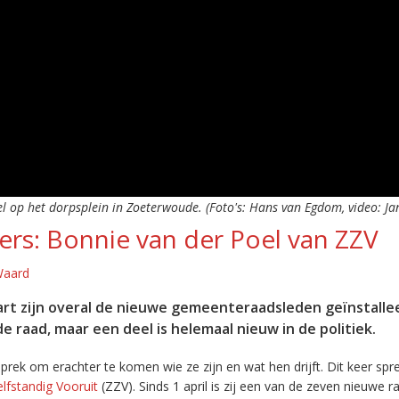
l op het dorpsplein in Zoeterwoude. (Foto's: Hans van Egdom, video: Ja
rs: Bonnie van der Poel van ZZV
Waard
t zijn overal de nieuwe gemeenteraadsleden geïnstalle
 raad, maar een deel is helemaal nieuw in de politiek.
k om erachter te komen wie ze zijn en wat hen drijft. Dit keer spre
fstandig Vooruit
(ZZV). Sinds 1 april is zij een van de zeven nieuwe 