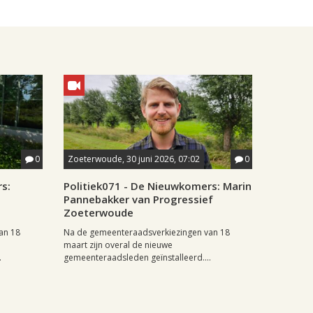
0
Zoeterwoude, 30 juni 2026, 07:02
0
s:
Politiek071 - De Nieuwkomers: Marin
Pannebakker van Progressief
Zoeterwoude
an 18
Na de gemeenteraadsverkiezingen van 18
maart zijn overal de nieuwe
.
gemeenteraadsleden geïnstalleerd....