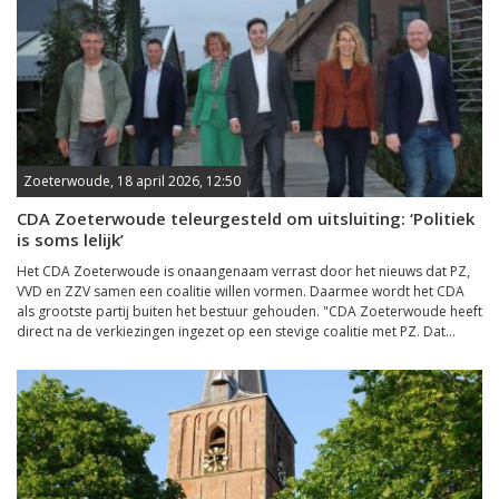
Zoeterwoude, 18 april 2026, 12:50
CDA Zoeterwoude teleurgesteld om uitsluiting: ‘Politiek
is soms lelijk’
Het CDA Zoeterwoude is onaangenaam verrast door het nieuws dat PZ,
VVD en ZZV samen een coalitie willen vormen. Daarmee wordt het CDA
als grootste partij buiten het bestuur gehouden. "CDA Zoeterwoude heeft
direct na de verkiezingen ingezet op een stevige coalitie met PZ. Dat...