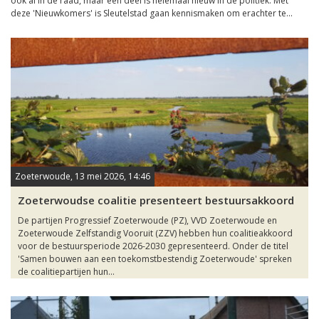
ook al in de raad, maar een deel is helemaal nieuw in de politiek. Met
deze 'Nieuwkomers' is Sleutelstad gaan kennismaken om erachter te...
Zoeterwoude, 13 mei 2026, 14:46
Zoeterwoudse coalitie presenteert bestuursakkoord
De partijen Progressief Zoeterwoude (PZ), VVD Zoeterwoude en
Zoeterwoude Zelfstandig Vooruit (ZZV) hebben hun coalitieakkoord
voor de bestuursperiode 2026-2030 gepresenteerd. Onder de titel
'Samen bouwen aan een toekomstbestendig Zoeterwoude' spreken
de coalitiepartijen hun...