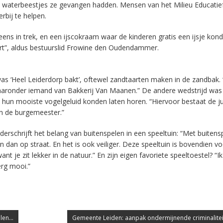
 waterbeestjes ze gevangen hadden. Mensen van het Milieu Educatie
bij te helpen.
ens in trek, en een ijscokraam waar de kinderen gratis een ijsje kon
kteert”, aldus bestuurslid Frowine den Oudendammer.
s ‘Heel Leiderdorp bakt’, oftewel zandtaarten maken in de zandbak. “
aronder iemand van Bakkerij Van Maanen.” De andere wedstrijd was
hun mooiste vogelgeluid konden laten horen. “Hiervoor bestaat de ju
n de burgemeester.”
schrijft het belang van buitenspelen in een speeltuin: “Met buitens
en dan op straat. En het is ook veiliger. Deze speeltuin is bovendien v
e zit lekker in de natuur.” En zijn eigen favoriete speeltoestel? “Ik
erg mooi.”
en...
Gemeente Leiden: aanpak ondermijnende criminaliteit 