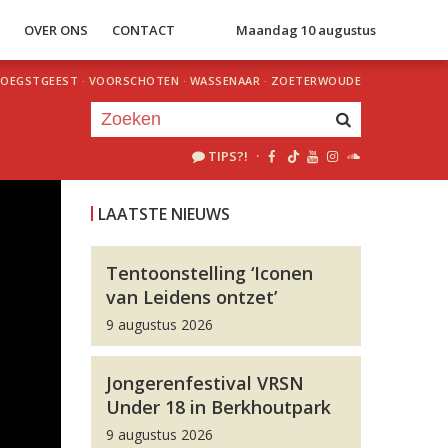
S
OVER ONS
CONTACT
Maandag 10 augustus
OEGSTGEEST
·
VOORSCHOTEN
·
WASSENAAR
·
ZOETERWOUDE
TIPS?!
·
Je luistert nu naar
uur 1 van 0
LAATSTE NIEUWS
«
Vorig uur
Volgend uur
»
Tentoonstelling ‘Iconen
van Leidens ontzet’
9 augustus 2026
Jongerenfestival VRSN
Under 18 in Berkhoutpark
9 augustus 2026