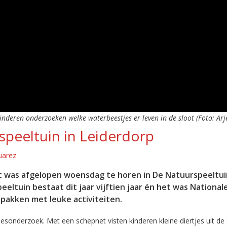
inderen onderzoeken welke waterbeestjes er leven in de sloot (Foto: Arj
speeltuin in Leiderdorp
uarez
t was afgelopen woensdag te horen in De Natuurspeeltui
eeltuin bestaat dit jaar vijftien jaar én het was National
 pakken met leuke activiteiten.
jesonderzoek. Met een schepnet visten kinderen kleine diertjes uit de 