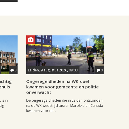
0
Leiden, 9 augustus 2026, 09:03
0
achtig
Ongeregeldheden na WK-duel
ehuis
kwamen voor gemeente en politie
onverwacht
is in
De ongeregeldheden die in Leiden ontstonden
tig
na de WK-wedstrijd tussen Marokko en Canada
kwamen voor de...