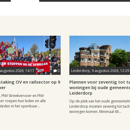
 augustus 2026, 14:17
0
Leiderdorp, 9 augustus 2026, 12:29
taking OV en railsector op 9
Plannen voor zeventig tot t
ber
woningen bij oude gemeent
Leiderdorp
 FNV Streekvervoer en FNV
er roepen hun leden en alle
Op de plek van het oude gemeentehu
leden in het openbaar...
Leiderdorp moeten zeventig tot tach
woningen komen. Minimaal 65...