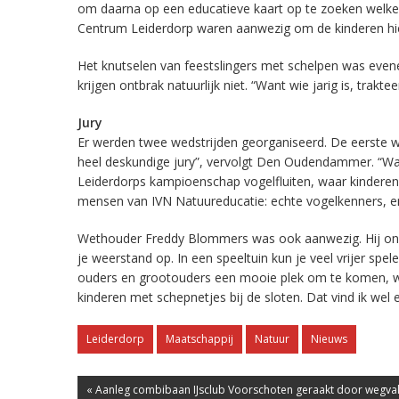
om daarna op een educatieve kaart op te zoeken welke
Centrum Leiderdorp waren aanwezig om de kinderen hier
Het knutselen van feestslingers met schelpen was evene
krijgen ontbrak natuurlijk niet. “Want wie jarig is, tra
Jury
Er werden twee wedstrijden georganiseerd. De eerste wa
heel deskundige jury”, vervolgt Den Oudendammer. “Wa
Leiderdorps kampioenschap vogelfluiten, waar kinderen 
mensen van IVN Natuureducatie: echte vogelkenners, e
Wethouder Freddy Blommers was ook aanwezig. Hij onder
je weerstand op. In een speeltuin kun je veel vrijer spel
ouders en grootouders een mooie plek om te komen, want j
kinderen met schepnetjes bij de sloten. Dat vind ik wel 
Leiderdorp
Maatschappij
Natuur
Nieuws
« Aanleg combibaan IJsclub Voorschoten geraakt door wegvall