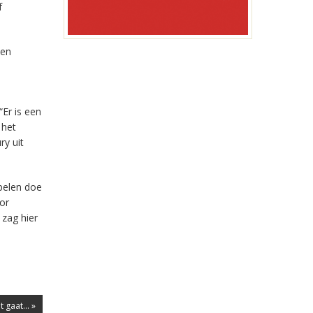
f
den
Er is een
 het
ry uit
pelen doe
oor
 zag hier
gaat... »