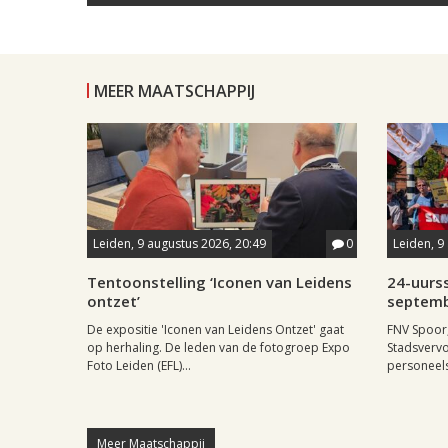
MEER MAATSCHAPPIJ
Leiden, 9 augustus 2026, 20:49
0
Leiden, 9
Tentoonstelling ‘Iconen van Leidens
24-uurss
ontzet’
septem
De expositie 'Iconen van Leidens Ontzet' gaat
FNV Spoor,
op herhaling. De leden van de fotogroep Expo
Stadsvervo
Foto Leiden (EFL)...
personeels
Meer Maatschappij