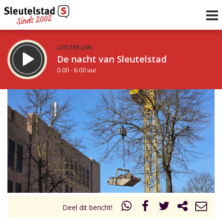
LUISTER LIVE:
De nacht van Sleutelstad
0.00 - 6.00 uur
STRAKS:
De ochtend van Sleutelstad
6.00 - 12.00 uur
uur 1 van 0
Vorig uur
Volgend uur
Inklappen
Deel dit bericht!