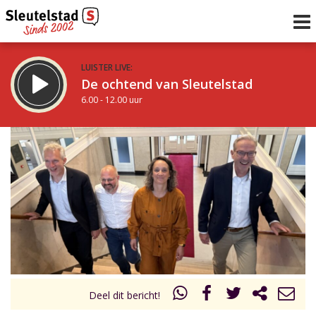
LUISTER LIVE:
De ochtend van Sleutelstad
6.00 - 12.00 uur
STRAKS:
De middag van Sleutelstad
12.00 - 19.00 uur
uur 1 van 0
Vorig uur
Volgend uur
Inklappen
Deel dit bericht!