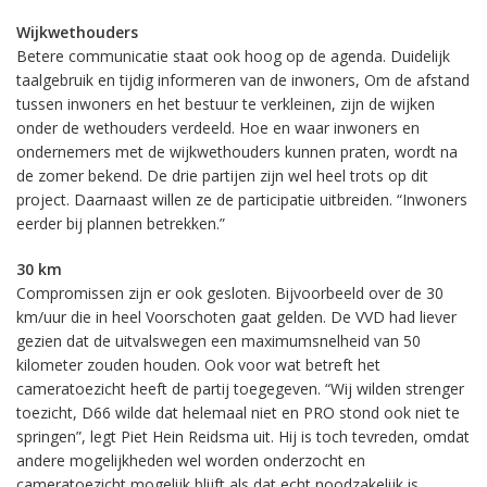
Wijkwethouders
Betere communicatie staat ook hoog op de agenda. Duidelijk
taalgebruik en tijdig informeren van de inwoners, Om de afstand
tussen inwoners en het bestuur te verkleinen, zijn de wijken
onder de wethouders verdeeld. Hoe en waar inwoners en
ondernemers met de wijkwethouders kunnen praten, wordt na
de zomer bekend. De drie partijen zijn wel heel trots op dit
project. Daarnaast willen ze de participatie uitbreiden. “Inwoners
eerder bij plannen betrekken.”
30 km
Compromissen zijn er ook gesloten. Bijvoorbeeld over de 30
km/uur die in heel Voorschoten gaat gelden. De VVD had liever
gezien dat de uitvalswegen een maximumsnelheid van 50
kilometer zouden houden. Ook voor wat betreft het
cameratoezicht heeft de partij toegegeven. “Wij wilden strenger
toezicht, D66 wilde dat helemaal niet en PRO stond ook niet te
springen”, legt Piet Hein Reidsma uit. Hij is toch tevreden, omdat
andere mogelijkheden wel worden onderzocht en
cameratoezicht mogelijk blijft als dat echt noodzakelijk is.