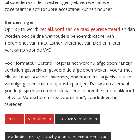
uitspreiden van de investeringen geloven we dat we
zogenaamde schuldquote acceptabel kunnen houden.
Benoemingen
Op 18 juni wordt
het akkoord aan de raad gepresenteerd
en dan
worden ook de drie wethouders benoemd: Rachèl van
Hellemondt van PRO, Esther Mieremet van D66 en Pieter
Varekamp voor de VVD.
Voor formateur Berend Potjer is het werk nu afgelopen. “Er zijn
tientallen gesprekken gevoerd de afgelopen weken. Vooral met
elkaar, maar ook met inwoners, ondernemers, organisaties en
verenigingen en met de oppositiepartijen. Dat waren allemaal
goede gesprekken en ik denk dat er een breed en mooi akkoord
ligt waar Voorschoten mee vooruit kan”, concludeert hij
tevreden.
Politiek
Voorschoten
GR 2026 Voorschoten
« Adopteer een gratis babyboom voor een koelere stad