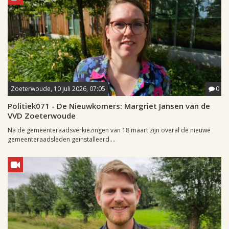
Zoeterwoude, 10 juli 2026, 07:05
0
Politiek071 - De Nieuwkomers: Margriet Jansen van de
VVD Zoeterwoude
Na de gemeenteraadsverkiezingen van 18 maart zijn overal de nieuwe
gemeenteraadsleden geïnstalleerd....