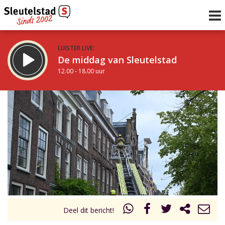
LUISTER LIVE:
De middag van Sleutelstad
12.00 - 18.00 uur
STRAKS:
De avond van Sleutelstad
18.00 - 19.00 uur
uur 1 van 0
Vorig uur
Volgend uur
Inklappen
Deel dit bericht!