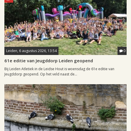
Leiden, 6 augustus 2026, 13:54
0
61e editie van Jeugddorp Leiden geopend
Bij Leiden Atletiek in de Leidse Hout is woensdag de 61e editie van
Jeugddorp geopend. Op het veld naast de...