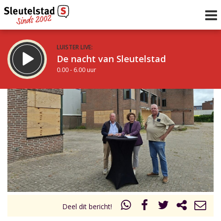
LUISTER LIVE:
De nacht van Sleutelstad
0.00 - 6.00 uur
STRAKS:
De ochtend van Sleutelstad
6.00 - 12.00 uur
uur 1 van 0
Vorig uur
Volgend uur
Inklappen
Deel dit bericht!