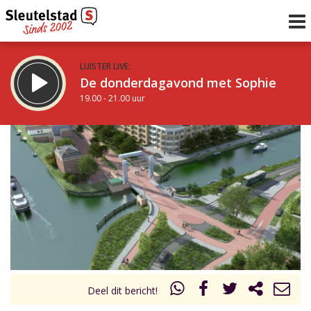
LUISTER LIVE:
De donderdagavond met Sophie
19.00 - 21.00 uur
STRAKS:
De avond van Sleutelstad
21.00 - 0.00 uur
uur 1 van 0
Vorig uur
Volgend uur
Inklappen
Deel dit bericht!