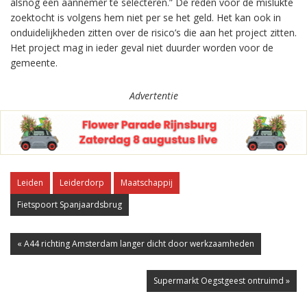
alsnog een aannemer te selecteren.” De reden voor de mislukte
zoektocht is volgens hem niet per se het geld. Het kan ook in
onduidelijkheden zitten over de risico’s die aan het project zitten.
Het project mag in ieder geval niet duurder worden voor de
gemeente.
Advertentie
Leiden
Leiderdorp
Maatschappij
Fietspoort Spanjaardsbrug
« A44 richting Amsterdam langer dicht door werkzaamheden
Supermarkt Oegstgeest ontruimd »