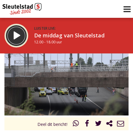
LUISTER LIVE:
De middag van Sleutelstad
12.00 - 18.00 uur
STRAKS:
De vrijdagavond met Keanu
18.00 - 19.00 uur
uur 1 van 0
Vorig uur
Volgend uur
Inklappen
Deel dit bericht!