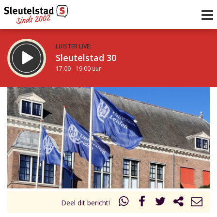
LUISTER LIVE:
Sleutelstad 30
17.00 - 19.00 uur
STRAKS:
De avond van Sleutelstad
19.00 - 0.00 uur
uur 1 van 0
Vorig uur
Volgend uur
Inklappen
Deel dit bericht!