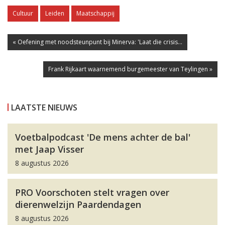
Cultuur
Leiden
Maatschappij
« Oefening met noodsteunpunt bij Minerva: 'Laat die crisis...
Frank Rijkaart waarnemend burgemeester van Teylingen »
LAATSTE NIEUWS
Voetbalpodcast 'De mens achter de bal'
met Jaap Visser
8 augustus 2026
PRO Voorschoten stelt vragen over
dierenwelzijn Paardendagen
8 augustus 2026