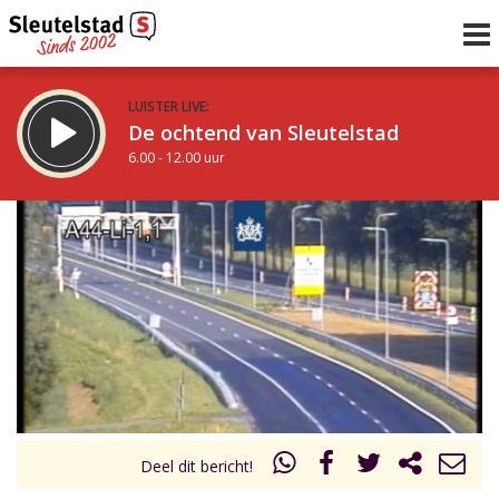
LUISTER LIVE:
De ochtend van Sleutelstad
6.00 - 12.00 uur
STRAKS:
De middag van Sleutelstad
12.00 - 18.00 uur
uur 1 van 0
Vorig uur
Volgend uur
Inklappen
Deel dit bericht!