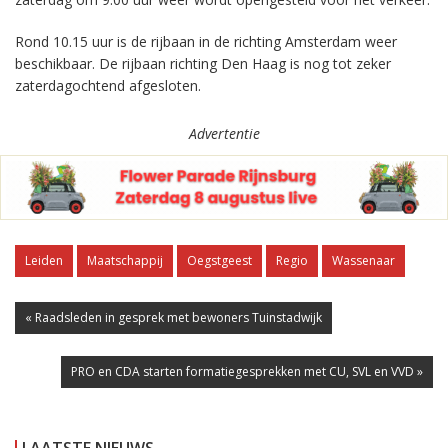
Rond 10.15 uur is de rijbaan in de richting Amsterdam weer
beschikbaar. De rijbaan richting Den Haag is nog tot zeker
zaterdagochtend afgesloten.
Advertentie
Leiden
Maatschappij
Oegstgeest
Regio
Wassenaar
« Raadsleden in gesprek met bewoners Tuinstadwijk
PRO en CDA starten formatiegesprekken met CU, SVL en VVD »