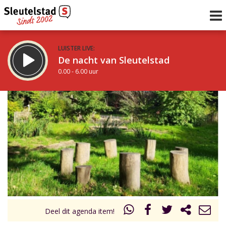
LUISTER LIVE:
De nacht van Sleutelstad
0.00 - 6.00 uur
STRAKS:
De ochtend van Sleutelstad
6.00 - 12.00 uur
uur 1 van 0
Vorig uur
Volgend uur
Inklappen
Deel dit agenda item!