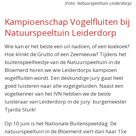
(Foto: Natuurspeeltuin Leiderdorp)
Kampioenschap Vogelfluiten bij
Natuurspeeltuin Leiderdorp
Locatie:
Wie kan er het beste een uil nadoen, of een koekoek?
Natuurspeeltuin Leiderdorp
Bloemerd 1
Hoe klinkt de Grutto of een Zeemeeuw? Tijdens het
Leiderdorp
buitenspeelfeestje van de Natuurspeeltuin in de
Wanneer:
Bloemerd horen we wie Leiderdorps kampioen
Woensdag 10 juni om 13.30 uur
vogelfluiten wordt. Een deskundige jury gaat heel
Entree:
goed luisteren naar alle vogelgeluiden. Naast een
Gratis
vogelkenner van het IVN hebben we de beste
luisteraar van Leiderdorp in de jury: burgemeester
Tjarda Stuik!
Op 10 juni is het Nationale Buitenspeeldag. De
natuurspeeltuin in de Bloemerd viert dan haar 15e