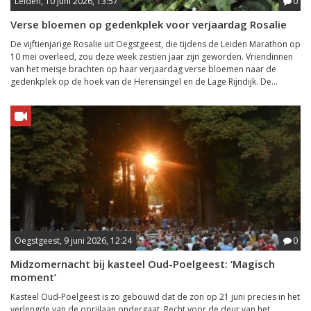
Leiden, 10 juni 2026, 13:57
0
Verse bloemen op gedenkplek voor verjaardag Rosalie
De vijftienjarige Rosalie uit Oegstgeest, die tijdens de Leiden Marathon op
10 mei overleed, zou deze week zestien jaar zijn geworden. Vriendinnen
van het meisje brachten op haar verjaardag verse bloemen naar de
gedenkplek op de hoek van de Herensingel en de Lage Rijndijk. De...
Oegstgeest, 9 juni 2026, 12:24
0
Midzomernacht bij kasteel Oud-Poelgeest: ‘Magisch
moment’
Kasteel Oud-Poelgeest is zo gebouwd dat de zon op 21 juni precies in het
verlengde van de oprijlaan ondergaat. Recht voor de deur van het