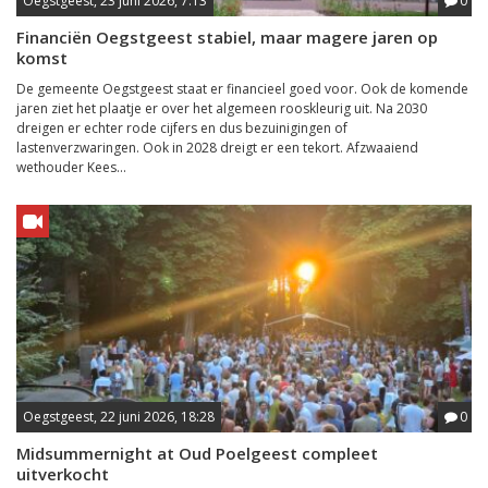
Oegstgeest, 23 juni 2026, 7:13
0
Financiën Oegstgeest stabiel, maar magere jaren op
komst
De gemeente Oegstgeest staat er financieel goed voor. Ook de komende
jaren ziet het plaatje er over het algemeen rooskleurig uit. Na 2030
dreigen er echter rode cijfers en dus bezuinigingen of
lastenverzwaringen. Ook in 2028 dreigt er een tekort. Afzwaaiend
wethouder Kees...
Oegstgeest, 22 juni 2026, 18:28
0
Midsummernight at Oud Poelgeest compleet
uitverkocht