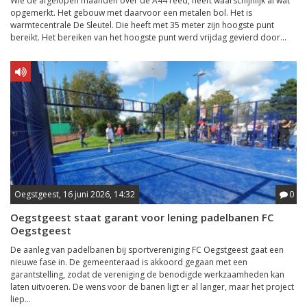
Wie de afgelopen maanden over de A44 reed, heeft waarschijnlijk al wat
opgemerkt. Het gebouw met daarvoor een metalen bol. Het is
warmtecentrale De Sleutel. Die heeft met 35 meter zijn hoogste punt
bereikt. Het bereiken van het hoogste punt werd vrijdag gevierd door...
Oegstgeest, 16 juni 2026, 14:32
0
Oegstgeest staat garant voor lening padelbanen FC
Oegstgeest
De aanleg van padelbanen bij sportvereniging FC Oegstgeest gaat een
nieuwe fase in. De gemeenteraad is akkoord gegaan met een
garantstelling, zodat de vereniging de benodigde werkzaamheden kan
laten uitvoeren. De wens voor de banen ligt er al langer, maar het project
liep...