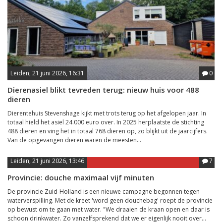
Leiden, 21 juni 2026, 16:31
0
Dierenasiel blikt tevreden terug: nieuw huis voor 488
dieren
Dierentehuis Stevenshage kijkt met trots terug op het afgelopen jaar. In
totaal hield het asiel 24.000 euro over. In 2025 herplaatste de stichting
488 dieren en ving het in totaal 768 dieren op, zo blijkt uit de jaarcijfers.
Van de opgevangen dieren waren de meesten...
Leiden, 21 juni 2026, 13:46
7
Provincie: douche maximaal vijf minuten
De provincie Zuid-Holland is een nieuwe campagne begonnen tegen
waterverspilling. Met de kreet 'word geen douchebag' roept de provincie
op bewust om te gaan met water. "We draaien de kraan open en daar is
schoon drinkwater. Zo vanzelfsprekend dat we er eigenlijk nooit over...