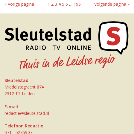
« Vorige pagina
1
2
3
4
5
6
…
195
Volgende pagina »
Sleutelstad
Middelstegracht 87A
2312 TT Leiden
E-mail
redactie@sleutelstad.nl
Telefoon Redactie
071 - 5235907