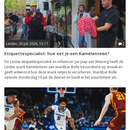
Leiden, 30 juli 2026, 15:17
2
Etiquettespecialist: hoe eet je een Kamelenteen?
De Leidse etiquettespecialist en influencer Jan Jaap van Weering heeft de
Leidse snack Kamelenteen van snackbar Bolle beoordeeld op smaak en
geeft antwoord hoe deze snack netjes te verorberen. Snackbar Bolle
opende donderdag 16 juli de deuren en biedt in het assortiment als...