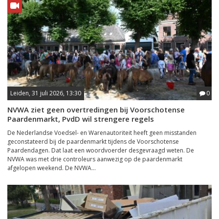
Leiden, 31 juli 2026, 13:30
0
NVWA ziet geen overtredingen bij Voorschotense
Paardenmarkt, PvdD wil strengere regels
De Nederlandse Voedsel- en Warenautoriteit heeft geen misstanden
geconstateerd bij de paardenmarkt tijdens de Voorschotense
Paardendagen. Dat laat een woordvoerder desgevraagd weten. De
NVWA was met drie controleurs aanwezig op de paardenmarkt
afgelopen weekend. De NVWA...