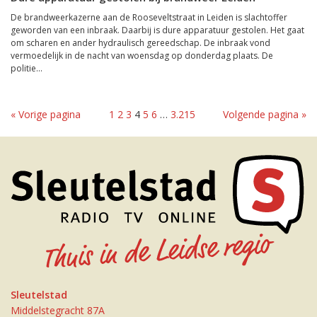
De brandweerkazerne aan de Rooseveltstraat in Leiden is slachtoffer
geworden van een inbraak. Daarbij is dure apparatuur gestolen. Het gaat
om scharen en ander hydraulisch gereedschap. De inbraak vond
vermoedelijk in de nacht van woensdag op donderdag plaats. De
politie...
« Vorige pagina
1
2
3
4
5
6
…
3.215
Volgende pagina »
Sleutelstad
Middelstegracht 87A