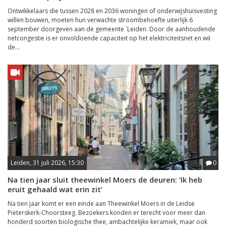
Ontwikkelaars die tussen 2028 en 2036 woningen of onderwijshuisvesting
willen bouwen, moeten hun verwachte stroombehoefte uiterlijk 6
september doorgeven aan de gemeente `Leiden. Door de aanhoudende
netcongestie is er onvoldoende capaciteit op het elektriciteitsnet en wil
de...
Leiden, 31 juli 2026, 15:30
0
Na tien jaar sluit theewinkel Moers de deuren: ‘Ik heb
eruit gehaald wat erin zit’
Na tien jaar komt er een einde aan Theewinkel Moers in de Leidse
Pieterskerk-Choorsteeg. Bezoekers konden er terecht voor meer dan
honderd soorten biologische thee, ambachtelijke keramiek, maar ook