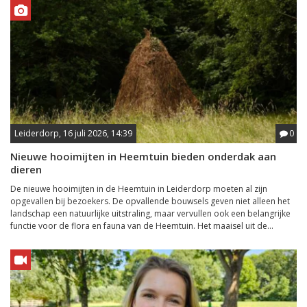
Leiderdorp, 16 juli 2026, 14:39
0
Nieuwe hooimijten in Heemtuin bieden onderdak aan
dieren
De nieuwe hooimijten in de Heemtuin in Leiderdorp moeten al zijn
opgevallen bij bezoekers. De opvallende bouwsels geven niet alleen het
landschap een natuurlijke uitstraling, maar vervullen ook een belangrijke
functie voor de flora en fauna van de Heemtuin. Het maaisel uit de...