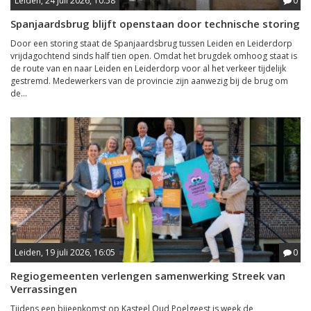
Leiden, 24 juli 2026, 10:58
0
Spanjaardsbrug blijft openstaan door technische storing
Door een storing staat de Spanjaardsbrug tussen Leiden en Leiderdorp
vrijdagochtend sinds half tien open. Omdat het brugdek omhoog staat is
de route van en naar Leiden en Leiderdorp voor al het verkeer tijdelijk
gestremd. Medewerkers van de provincie zijn aanwezig bij de brug om
de...
Leiden, 19 juli 2026, 16:05
0
Regiogemeenten verlengen samenwerking Streek van
Verrassingen
Tijdens een bijeenkomst op Kasteel Oud Poelgeest is week de