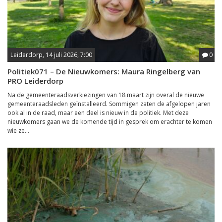
Leiderdorp, 14 juli 2026, 7:00
0
Politiek071 – De Nieuwkomers: Maura Ringelberg van
PRO Leiderdorp
Na de gemeenteraadsverkiezingen van 18 maart zijn overal de nieuwe
gemeenteraadsleden geïnstalleerd. Sommigen zaten de afgelopen jaren
ook al in de raad, maar een deel is nieuw in de politiek. Met deze
nieuwkomers gaan we de komende tijd in gesprek om erachter te komen
wie ze...