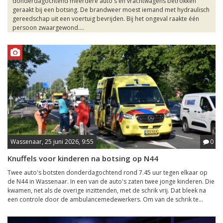
donderdagochtend meerdere auto's en vrachtwagens betrokken
geraakt bij een botsing. De brandweer moest iemand met hydraulisch
gereedschap uit een voertuig bevrijden. Bij het ongeval raakte één
persoon zwaargewond....
Wassenaar, 25 juni 2026, 9:55
0
Knuffels voor kinderen na botsing op N44
Twee auto's botsten donderdagochtend rond 7.45 uur tegen elkaar op
de N44 in Wassenaar. In een van de auto's zaten twee jonge kinderen. Die
kwamen, net als de overige inzittenden, met de schrik vrij. Dat bleek na
een controle door de ambulancemedewerkers. Om van de schrik te...