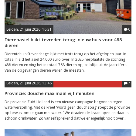
Leiden, 21 juni 2026, 16:31
0
Dierenasiel blikt tevreden terug: nieuw huis voor 488
dieren
Dierentehuis Stevenshage kijkt met trots terug op het afgelopen jaar. In
totaal hield het asiel 24.000 euro over. In 2025 herplaatste de stichting
488 dieren en ving het in totaal 768 dieren op, zo blijkt uit de jaarcijfers.
Van de opgevangen dieren waren de meesten...
Leiden, 21 juni 2026, 13:46
7
Provincie: douche maximaal vijf minuten
De provincie Zuid-Holland is een nieuwe campagne begonnen tegen
waterverspilling. Met de kreet 'word geen douchebag' roept de provincie
op bewust om te gaan met water. "We draaien de kraan open en daar is
schoon drinkwater. Zo vanzelfsprekend dat we er eigenlijk nooit over...