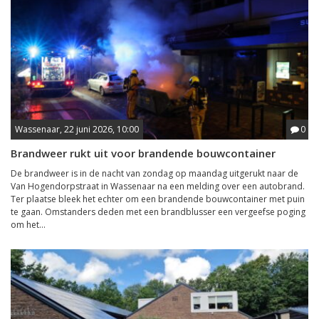
Wassenaar, 22 juni 2026, 10:00
0
Brandweer rukt uit voor brandende bouwcontainer
De brandweer is in de nacht van zondag op maandag uitgerukt naar de
Van Hogendorpstraat in Wassenaar na een melding over een autobrand.
Ter plaatse bleek het echter om een brandende bouwcontainer met puin
te gaan. Omstanders deden met een brandblusser een vergeefse poging
om het...