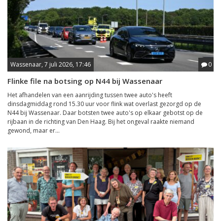
Wassenaar, 7 juli 2026, 17:46
0
Flinke file na botsing op N44 bij Wassenaar
Het afhandelen van een aanrijding tussen twee auto's heeft
dinsdagmiddag rond 15.30 uur voor flink wat overlast gezorgd op de
N44 bij Wassenaar. Daar botsten twee auto's op elkaar gebotst op de
rijbaan in de richting van Den Haag. Bij het ongeval raakte niemand
gewond, maar er...