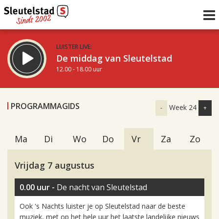
LUISTER LIVE:
De middag van Sleutelstad
12.00 - 18.00 uur
STRAKS:
De vrijdagavond met Keanu
PROGRAMMAGIDS
Week 24
-
+
18.00 - 19.00 uur
uur 1 van 0
Vorig uur
Volgend uur
Ma
Di
Wo
Do
Vr
Za
Zo
Inklappen
Vrijdag 7 augustus
0.00 uur -
De nacht van Sleutelstad
Ook 's Nachts luister je op Sleutelstad naar de beste
muziek, met op het hele uur het laatste landelijke nieuws