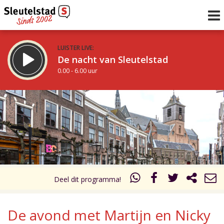
LUISTER LIVE:
De nacht van Sleutelstad
0.00 - 6.00 uur
STRAKS:
De ochtend van Sleutelstad
6.00 - 12.00 uur
uur 1 van 0
Vorig uur
Volgend uur
Inklappen
Deel dit programma!
De avond met Martijn en Nicky