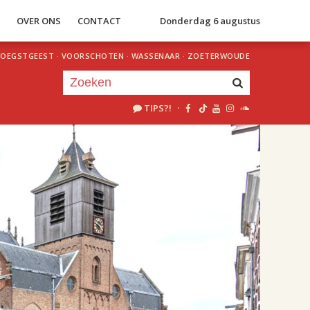
S
OVER ONS
CONTACT
Donderdag 6 augustus
OEGSTGEEST
·
VOORSCHOTEN
·
WASSENAAR
·
ZOETERWOUDE
TIPS?!
·
Je luistert nu naar
uur 1 van 2
«
Vorig uur
Volgend uur
»
22.00