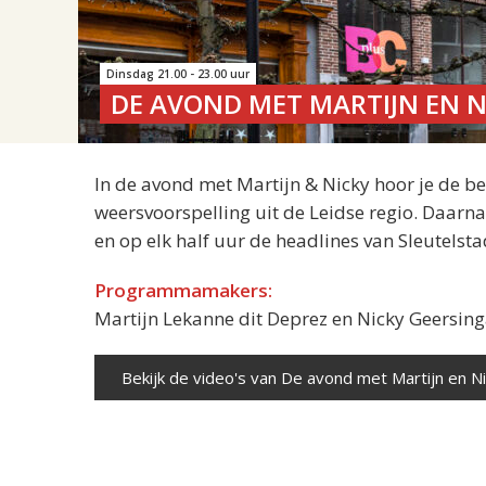
Dinsdag 21.00 - 23.00 uur
DE AVOND MET MARTIJN EN N
In de avond met Martijn & Nicky hoor je de b
weersvoorspelling uit de Leidse regio. Daarn
en op elk half uur de headlines van Sleutelsta
Programmamakers:
Martijn Lekanne dit Deprez en Nicky Geersin
Bekijk de video's van De avond met Martijn en N