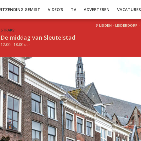
UITZENDING GEMIST
VIDEO’S
TV
ADVERTEREN
VACATURE
LEIDEN
·
LEIDERDORP
·
STRAKS:
De middag van Sleutelstad
12.00 - 18.00 uur