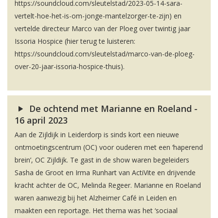
https://soundcloud.com/sleutelstad/2023-05-14-sara-
vertelt-hoe-het-is-om-jonge-mantelzorger-te-zijn) en
vertelde directeur Marco van der Ploeg over twintig jaar
Issoria Hospice (hier terug te luisteren:
https://soundcloud.com/sleutelstad/marco-van-de-ploeg-
over-20-jaar-issoria-hospice-thuis).
De ochtend met Marianne en Roeland -
16 april 2023
Aan de Zijldijk in Leiderdorp is sinds kort een nieuwe
ontmoetingscentrum (OC) voor ouderen met een ‘haperend
brein’, OC Zijldijk. Te gast in de show waren begeleiders
Sasha de Groot en Irma Runhart van ActiVite en drijvende
kracht achter de OC, Melinda Regeer. Marianne en Roeland
waren aanwezig bij het Alzheimer Café in Leiden en
maakten een reportage. Het thema was het ‘sociaal