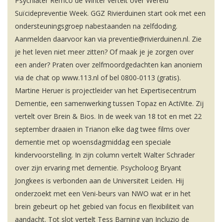
Psychiater Remco de Winter vertelt over Wereld
Suïcidepreventie Week. GGZ Rivierduinen start ook met een
ondersteuningsgroep nabestaanden na zelfdoding.
Aanmelden daarvoor kan via preventie@rivierduinen.nl. Zie
je het leven niet meer zitten? Of maak je je zorgen over
een ander? Praten over zelfmoordgedachten kan anoniem
via de chat op www.113.nl of bel 0800-0113 (gratis).
Martine Heruer is projectleider van het Expertisecentrum
Dementie, een samenwerking tussen Topaz en ActiVite. Zij
vertelt over Brein & Bios. In de week van 18 tot en met 22
september draaien in Trianon elke dag twee films over
dementie met op woensdagmiddag een speciale
kindervoorstelling. In zijn column vertelt Walter Schrader
over zijn ervaring met dementie. Psycholoog Bryant
Jongkees is verbonden aan de Universiteit Leiden. Hij
onderzoekt met een Veni-beurs van NWO wat er in het
brein gebeurt op het gebied van focus en flexibiliteit van
aandacht. Tot slot vertelt Tess Barning van Incluzio de