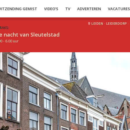
UITZENDING GEMIST
VIDEO’S
TV
ADVERTEREN
VACATURE
LEIDEN
·
LEIDERDORP
·
RAKS:
e nacht van Sleutelstad
0 - 6.00 uur