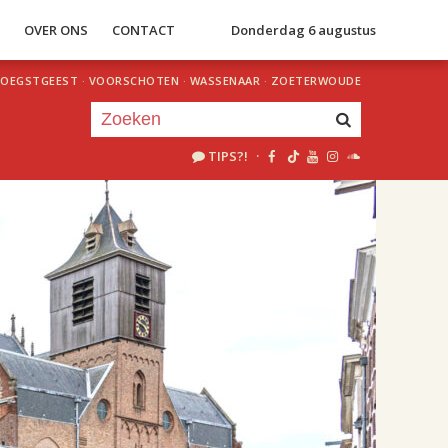
S
OVER ONS
CONTACT
Donderdag 6 augustus
OEGSTGEEST
·
VOORSCHOTEN
·
WASSENAAR
·
ZOETERWOUDE
TIPS?!
·
Je luistert nu naar
uur 1 van 2
«
Vorig uur
Volgend uur
»
15.00