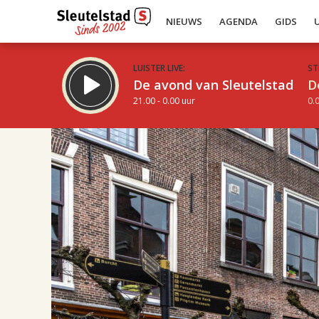
NIEUWS
AGENDA
GIDS
LUISTER LIVE:
ST
De avond van Sleutelstad
D
21.00 - 0.00 uur
0.0
14.00
Inklappen