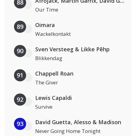
Afrojack, Martin Garrix, David Guetta & Amél
88
Our Time
Oimara
89
Wackelkontakt
Sven Versteeg & Likke Pêhp
90
Blikkendag
Chappell Roan
91
The Giver
Lewis Capaldi
92
Survive
David Guetta, Alesso & Madison
93
Never Going Home Tonight