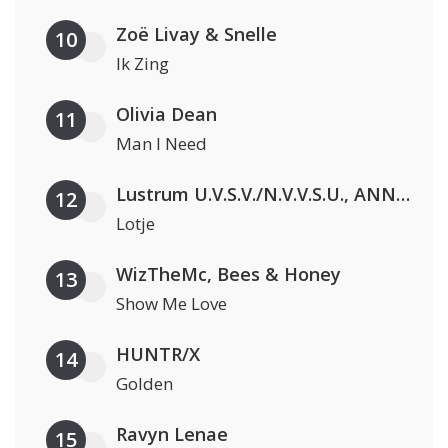
Zoë Livay & Snelle
10
Ik Zing
Olivia Dean
11
Man I Need
Lustrum U.V.S.V./N.V.V.S.U., ANNO ONS, Jopke van Dobbenburgh & Roeland Beelen
12
Lotje
WizTheMc, Bees & Honey
13
Show Me Love
HUNTR/X
14
Golden
Ravyn Lenae
15