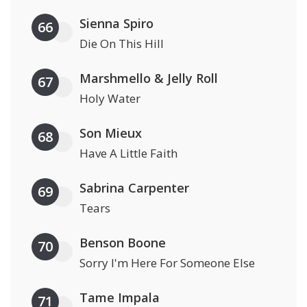
Sienna Spiro
66
Die On This Hill
Marshmello & Jelly Roll
67
Holy Water
Son Mieux
68
Have A Little Faith
Sabrina Carpenter
69
Tears
Benson Boone
70
Sorry I'm Here For Someone Else
Tame Impala
71