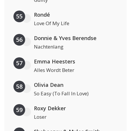
Rondé
55
Love Of My Life
Donnie & Yves Berendse
56
Nachtenlang
Emma Heesters
57
Alles Wordt Beter
Olivia Dean
58
So Easy (To Fall In Love)
Roxy Dekker
59
Loser