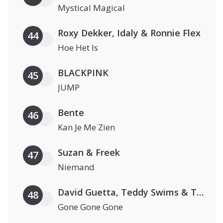
Mystical Magical
Roxy Dekker, Idaly & Ronnie Flex
44
Hoe Het Is
BLACKPINK
45
JUMP
Bente
46
Kan Je Me Zien
Suzan & Freek
47
Niemand
David Guetta, Teddy Swims & Tones And I
48
Gone Gone Gone