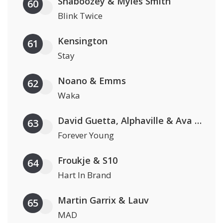
Shaboozey & Myles Smith
60
Blink Twice
Kensington
61
Stay
Noano & Emms
62
Waka
David Guetta, Alphaville & Ava Max
63
Forever Young
Froukje & S10
64
Hart In Brand
Martin Garrix & Lauv
65
MAD