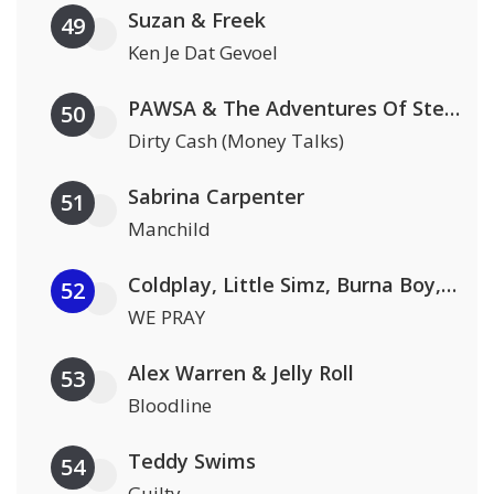
Suzan & Freek
49
Ken Je Dat Gevoel
PAWSA & The Adventures Of Stevie V
50
Dirty Cash (Money Talks)
Sabrina Carpenter
51
Manchild
Coldplay, Little Simz, Burna Boy, Elyanna & TINI
52
WE PRAY
Alex Warren & Jelly Roll
53
Bloodline
Teddy Swims
54
Guilty