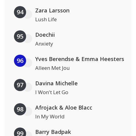
Zara Larsson
94
Lush Life
Doechii
95
Anxiety
Yves Berendse & Emma Heesters
96
Alleen Met Jou
Davina Michelle
97
I Won't Let Go
Afrojack & Aloe Blacc
98
In My World
Barry Badpak
99