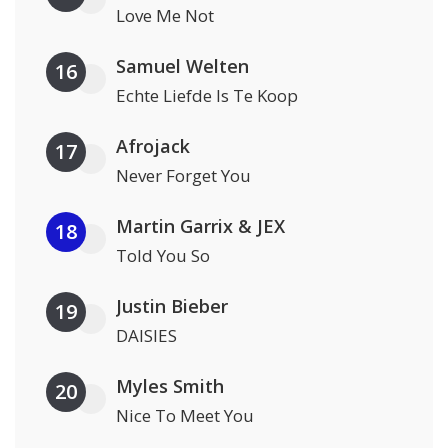
Love Me Not
Samuel Welten
16
Echte Liefde Is Te Koop
Afrojack
17
Never Forget You
Martin Garrix & JEX
18
Told You So
Justin Bieber
19
DAISIES
Myles Smith
20
Nice To Meet You