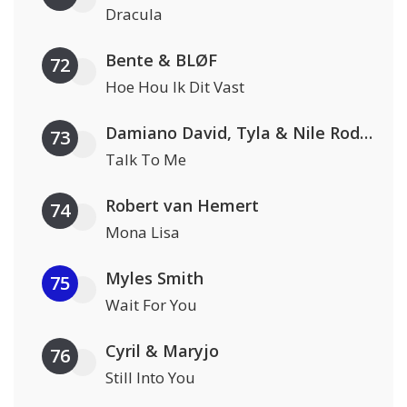
Dracula
Bente & BLØF
72
Hoe Hou Ik Dit Vast
Damiano David, Tyla & Nile Rodgers
73
Talk To Me
Robert van Hemert
74
Mona Lisa
Myles Smith
75
Wait For You
Cyril & Maryjo
76
Still Into You