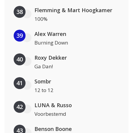
Flemming & Mart Hoogkamer
38
100%
Alex Warren
39
Burning Down
Roxy Dekker
40
Ga Dan!
Sombr
41
12 to 12
LUNA & Russo
42
Voorbestemd
Benson Boone
43