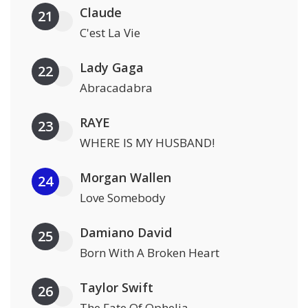
Claude
21
C'est La Vie
Lady Gaga
22
Abracadabra
RAYE
23
WHERE IS MY HUSBAND!
Morgan Wallen
24
Love Somebody
Damiano David
25
Born With A Broken Heart
Taylor Swift
26
The Fate Of Ophelia