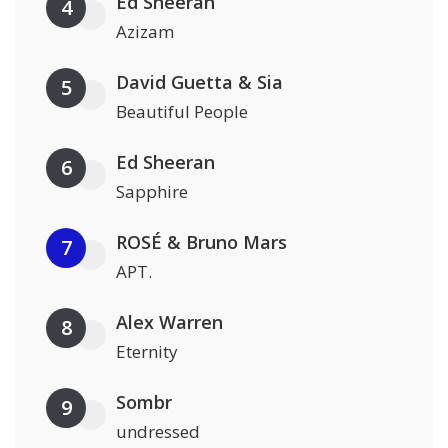
Ed Sheeran
4
Azizam
David Guetta & Sia
5
Beautiful People
Ed Sheeran
6
Sapphire
ROSÉ & Bruno Mars
7
APT.
Alex Warren
8
Eternity
Sombr
9
undressed