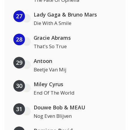
Lady Gaga & Bruno Mars
27
Die With A Smile
Gracie Abrams
28
That's So True
Antoon
29
Beetje Van Mij
Miley Cyrus
30
End Of The World
Douwe Bob & MEAU
31
Nog Even Blijven