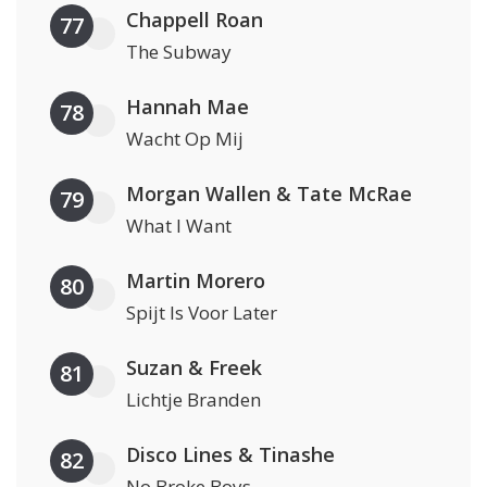
Chappell Roan
77
The Subway
Hannah Mae
78
Wacht Op Mij
Morgan Wallen & Tate McRae
79
What I Want
Martin Morero
80
Spijt Is Voor Later
Suzan & Freek
81
Lichtje Branden
Disco Lines & Tinashe
82
No Broke Boys