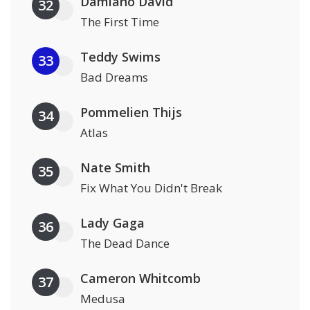
Damiano David
32
The First Time
Teddy Swims
33
Bad Dreams
Pommelien Thijs
34
Atlas
Nate Smith
35
Fix What You Didn't Break
Lady Gaga
36
The Dead Dance
Cameron Whitcomb
37
Medusa