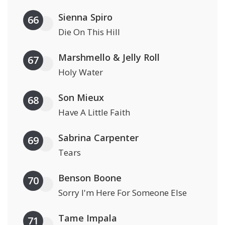
Sienna Spiro
66
Die On This Hill
Marshmello & Jelly Roll
67
Holy Water
Son Mieux
68
Have A Little Faith
Sabrina Carpenter
69
Tears
Benson Boone
70
Sorry I'm Here For Someone Else
Tame Impala
71