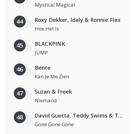
Mystical Magical
Roxy Dekker, Idaly & Ronnie Flex
44
Hoe Het Is
BLACKPINK
45
JUMP
Bente
46
Kan Je Me Zien
Suzan & Freek
47
Niemand
David Guetta, Teddy Swims & Tones And I
48
Gone Gone Gone