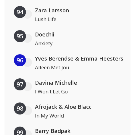
Zara Larsson
94
Lush Life
Doechii
95
Anxiety
Yves Berendse & Emma Heesters
96
Alleen Met Jou
Davina Michelle
97
I Won't Let Go
Afrojack & Aloe Blacc
98
In My World
Barry Badpak
99