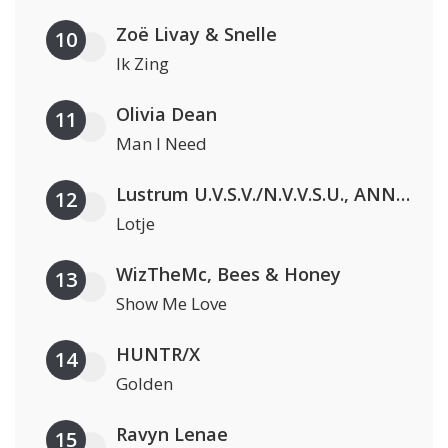
Zoë Livay & Snelle
10
Ik Zing
Olivia Dean
11
Man I Need
Lustrum U.V.S.V./N.V.V.S.U., ANNO ONS, Jopke van Dobbenburgh & Roeland Beelen
12
Lotje
WizTheMc, Bees & Honey
13
Show Me Love
HUNTR/X
14
Golden
Ravyn Lenae
15