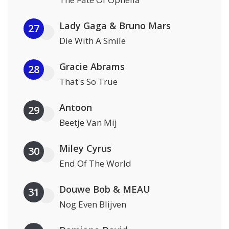
Lady Gaga & Bruno Mars
27
Die With A Smile
Gracie Abrams
28
That's So True
Antoon
29
Beetje Van Mij
Miley Cyrus
30
End Of The World
Douwe Bob & MEAU
31
Nog Even Blijven