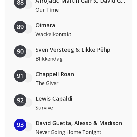
Afrojack, Martin Garrix, David Guetta & Amél
88
Our Time
Oimara
89
Wackelkontakt
Sven Versteeg & Likke Pêhp
90
Blikkendag
Chappell Roan
91
The Giver
Lewis Capaldi
92
Survive
David Guetta, Alesso & Madison
93
Never Going Home Tonight