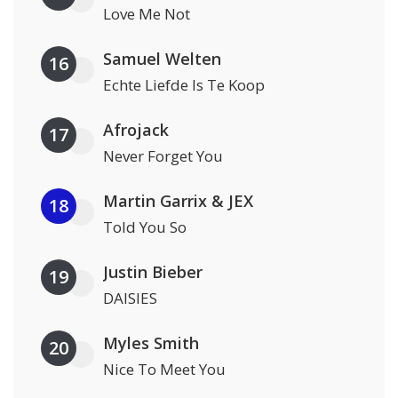
Love Me Not
Samuel Welten
16
Echte Liefde Is Te Koop
Afrojack
17
Never Forget You
Martin Garrix & JEX
18
Told You So
Justin Bieber
19
DAISIES
Myles Smith
20
Nice To Meet You