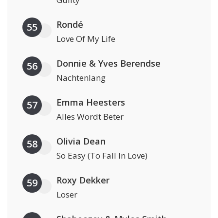
Rondé
55
Love Of My Life
Donnie & Yves Berendse
56
Nachtenlang
Emma Heesters
57
Alles Wordt Beter
Olivia Dean
58
So Easy (To Fall In Love)
Roxy Dekker
59
Loser