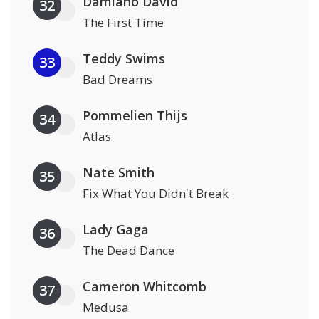
Damiano David
32
The First Time
Teddy Swims
33
Bad Dreams
Pommelien Thijs
34
Atlas
Nate Smith
35
Fix What You Didn't Break
Lady Gaga
36
The Dead Dance
Cameron Whitcomb
37
Medusa