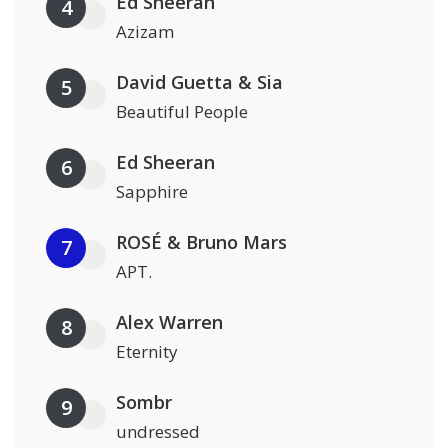
Ed Sheeran
4
Azizam
David Guetta & Sia
5
Beautiful People
Ed Sheeran
6
Sapphire
ROSÉ & Bruno Mars
7
APT.
Alex Warren
8
Eternity
Sombr
9
undressed