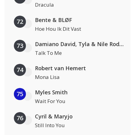
Dracula
Bente & BLØF
72
Hoe Hou Ik Dit Vast
Damiano David, Tyla & Nile Rodgers
73
Talk To Me
Robert van Hemert
74
Mona Lisa
Myles Smith
75
Wait For You
Cyril & Maryjo
76
Still Into You