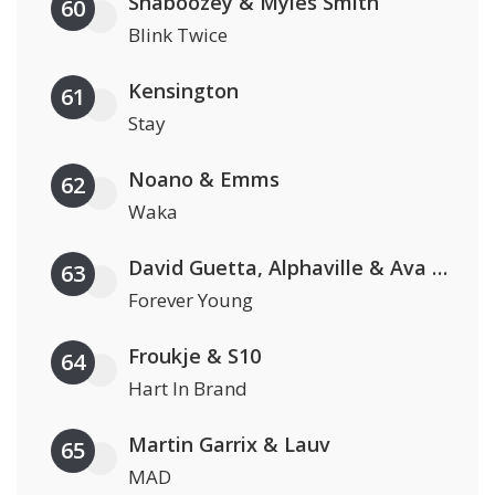
Shaboozey & Myles Smith
60
Blink Twice
Kensington
61
Stay
Noano & Emms
62
Waka
David Guetta, Alphaville & Ava Max
63
Forever Young
Froukje & S10
64
Hart In Brand
Martin Garrix & Lauv
65
MAD