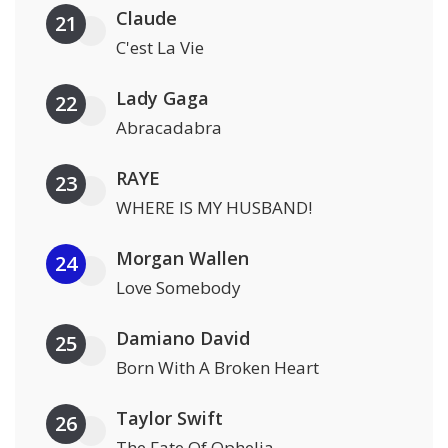
Claude
21
C'est La Vie
Lady Gaga
22
Abracadabra
RAYE
23
WHERE IS MY HUSBAND!
Morgan Wallen
24
Love Somebody
Damiano David
25
Born With A Broken Heart
Taylor Swift
26
The Fate Of Ophelia