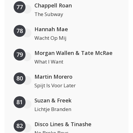
Chappell Roan
77
The Subway
Hannah Mae
78
Wacht Op Mij
Morgan Wallen & Tate McRae
79
What I Want
Martin Morero
80
Spijt Is Voor Later
Suzan & Freek
81
Lichtje Branden
Disco Lines & Tinashe
82
No Broke Boys