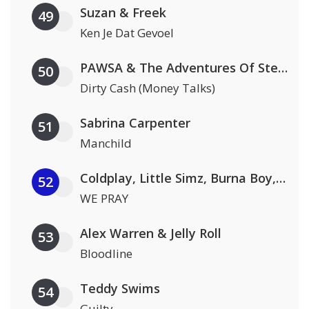
Suzan & Freek
49
Ken Je Dat Gevoel
PAWSA & The Adventures Of Stevie V
50
Dirty Cash (Money Talks)
Sabrina Carpenter
51
Manchild
Coldplay, Little Simz, Burna Boy, Elyanna & TINI
52
WE PRAY
Alex Warren & Jelly Roll
53
Bloodline
Teddy Swims
54
Guilty