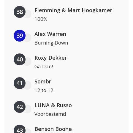
Flemming & Mart Hoogkamer
38
100%
Alex Warren
39
Burning Down
Roxy Dekker
40
Ga Dan!
Sombr
41
12 to 12
LUNA & Russo
42
Voorbestemd
Benson Boone
43