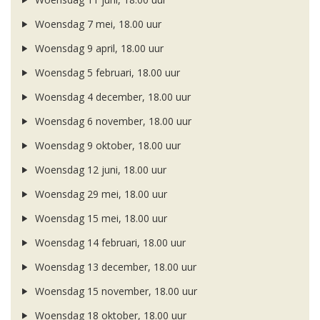
Woensdag 7 mei, 18.00 uur
Woensdag 9 april, 18.00 uur
Woensdag 5 februari, 18.00 uur
Woensdag 4 december, 18.00 uur
Woensdag 6 november, 18.00 uur
Woensdag 9 oktober, 18.00 uur
Woensdag 12 juni, 18.00 uur
Woensdag 29 mei, 18.00 uur
Woensdag 15 mei, 18.00 uur
Woensdag 14 februari, 18.00 uur
Woensdag 13 december, 18.00 uur
Woensdag 15 november, 18.00 uur
Woensdag 18 oktober, 18.00 uur