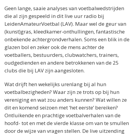
Geen lange, saaie analyses van voetbalwedstrijden
die al zijn gespeeld in dit live uur radio bij
LeidenAmateurVoetbal (LAV). Maar wel de geur van
(kunst)gras, kleedkamer-onthullingen, fantastische
onbekende achtergrondverhalen. Soms een blik in de
glazen bol en zeker ook de mens achter de
voetballers, bestuurders, clubwatchers, trainers,
oudgedienden en andere betrokkenen van de 25
clubs die bij LAV zijn aangesloten.
Wat drijft hen wekelijks urenlang bij al hun
voetbalbezigheden? Waar zijn ze trots op bij hun
vereniging en wat zou anders kunnen? Wat willen ze
dit en komend seizoen met ‘het eerste’ bereiken?
Ontluikende en prachtige voetbalverhalen van de
hoofd- tot en met de vierde klasse om van te smullen
door de wijze van vragen stellen. De live uitzending