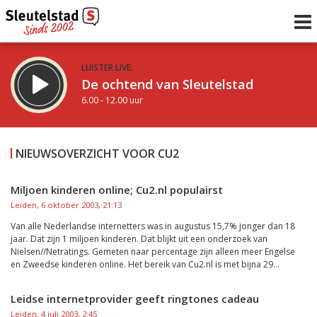
LUISTER LIVE:
De ochtend van Sleutelstad
6.00 - 12.00 uur
STRAKS:
De middag van Sleutelstad
NIEUWSOVERZICHT VOOR CU2
12.00 - 17.00 uur
uur 1 van 0
Vorig uur
Volgend uur
Miljoen kinderen online; Cu2.nl populairst
Leiden, 6 oktober 2003, 21:13
Inklappen
Van alle Nederlandse internetters was in augustus 15,7% jonger dan 18
jaar. Dat zijn 1 miljoen kinderen. Dat blijkt uit een onderzoek van
Nielsen//Netratings. Gemeten naar percentage zijn alleen meer Engelse
en Zweedse kinderen online. Het bereik van Cu2.nl is met bijna 29...
Leidse internetprovider geeft ringtones cadeau
Leiden, 4 juli 2003, 2:45