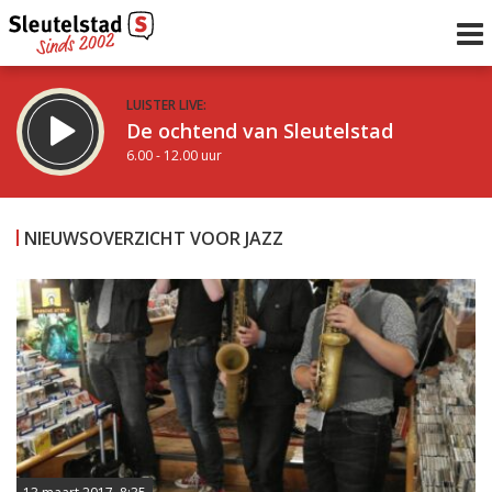
LUISTER LIVE:
De ochtend van Sleutelstad
6.00 - 12.00 uur
STRAKS:
De middag van Sleutelstad
NIEUWSOVERZICHT VOOR JAZZ
12.00 - 19.00 uur
uur 1 van 0
Vorig uur
Volgend uur
Inklappen