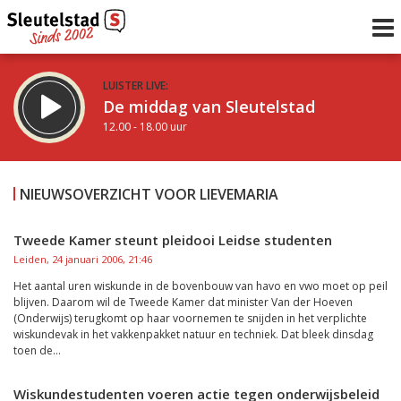
LUISTER LIVE:
De middag van Sleutelstad
12.00 - 18.00 uur
STRAKS:
De avond van Sleutelstad
NIEUWSOVERZICHT VOOR LIEVEMARIA
18.00 - 19.00 uur
uur 1 van 0
Vorig uur
Volgend uur
Tweede Kamer steunt pleidooi Leidse studenten
Leiden, 24 januari 2006, 21:46
Inklappen
Het aantal uren wiskunde in de bovenbouw van havo en vwo moet op peil
blijven. Daarom wil de Tweede Kamer dat minister Van der Hoeven
(Onderwijs) terugkomt op haar voornemen te snijden in het verplichte
wiskundevak in het vakkenpakket natuur en techniek. Dat bleek dinsdag
toen de...
Wiskundestudenten voeren actie tegen onderwijsbeleid