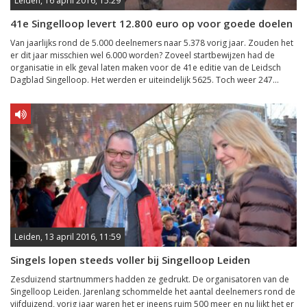
Leiden, 16 april 2016, 15:29
41e Singelloop levert 12.800 euro op voor goede doelen
Van jaarlijks rond de 5.000 deelnemers naar 5.378 vorig jaar. Zouden het
er dit jaar misschien wel 6.000 worden? Zoveel startbewijzen had de
organisatie in elk geval laten maken voor de 41e editie van de Leidsch
Dagblad Singelloop. Het werden er uiteindelijk 5625. Toch weer 247...
Leiden, 13 april 2016, 11:59
Singels lopen steeds voller bij Singelloop Leiden
Zesduizend startnummers hadden ze gedrukt. De organisatoren van de
Singelloop Leiden. Jarenlang schommelde het aantal deelnemers rond de
vijfduizend, vorig jaar waren het er ineens ruim 500 meer en nu lijkt het er