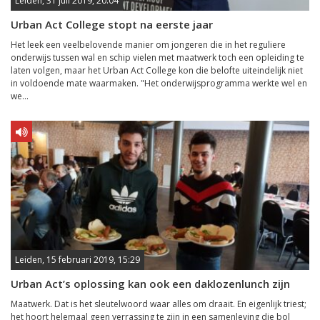
Leiden, 31 juli 2019, 20:04
Urban Act College stopt na eerste jaar
Het leek een veelbelovende manier om jongeren die in het reguliere
onderwijs tussen wal en schip vielen met maatwerk toch een opleiding te
laten volgen, maar het Urban Act College kon die belofte uiteindelijk niet
in voldoende mate waarmaken. "Het onderwijsprogramma werkte wel en
we...
Leiden, 15 februari 2019, 15:29
Urban Act’s oplossing kan ook een daklozenlunch zijn
Maatwerk. Dat is het sleutelwoord waar alles om draait. En eigenlijk triest;
het hoort helemaal geen verrassing te zijn in een samenleving die bol