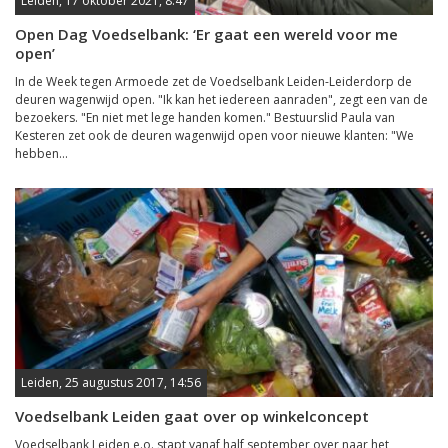
Leiden, 17 oktober 2021, 8:47
Open Dag Voedselbank: ‘Er gaat een wereld voor me
open’
In de Week tegen Armoede zet de Voedselbank Leiden-Leiderdorp de
deuren wagenwijd open. "Ik kan het iedereen aanraden", zegt een van de
bezoekers. "En niet met lege handen komen." Bestuurslid Paula van
Kesteren zet ook de deuren wagenwijd open voor nieuwe klanten: "We
hebben...
Leiden, 25 augustus 2017, 14:56
Voedselbank Leiden gaat over op winkelconcept
Voedselbank Leiden e.o. stapt vanaf half september over naar het