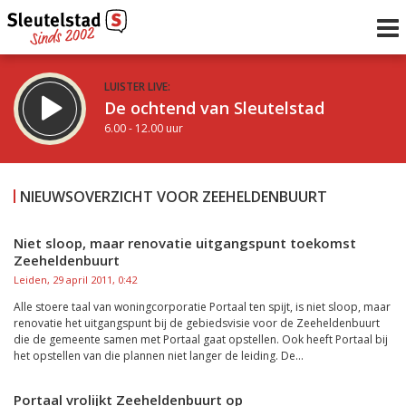
LUISTER LIVE:
De ochtend van Sleutelstad
6.00 - 12.00 uur
STRAKS:
De middag van Sleutelstad
NIEUWSOVERZICHT VOOR ZEEHELDENBUURT
12.00 - 19.00 uur
uur 1 van 0
Vorig uur
Volgend uur
Niet sloop, maar renovatie uitgangspunt toekomst
Zeeheldenbuurt
Inklappen
Leiden, 29 april 2011, 0:42
Alle stoere taal van woningcorporatie Portaal ten spijt, is niet sloop, maar
renovatie het uitgangspunt bij de gebiedsvisie voor de Zeeheldenbuurt
die de gemeente samen met Portaal gaat opstellen. Ook heeft Portaal bij
het opstellen van die plannen niet langer de leiding. De...
Portaal vrolijkt Zeeheldenbuurt op