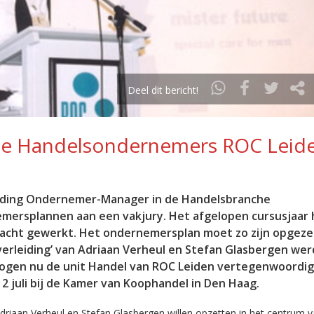
Deel dit bericht!
ige Handelsondernemers ROC Leid
eiding Ondernemer-Manager in de Handelsbranche
mersplannen aan een vakjury. Het afgelopen cursusjaar
racht gewerkt. Het ondernemersplan moet zo zijn opgeze
e verleiding’ van Adriaan Verheul en Stefan Glasbergen we
mogen nu de unit Handel van ROC Leiden vertegenwoordig
 juli bij de Kamer van Koophandel in Den Haag.
Adriaan Verheul en Stefan Glasbergen willen opzetten in het centrum 