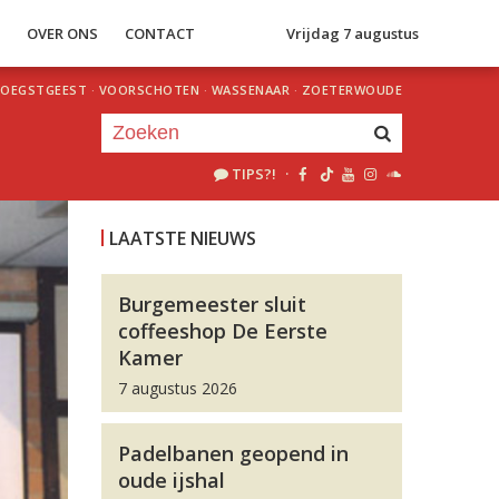
S
OVER ONS
CONTACT
Vrijdag 7 augustus
OEGSTGEEST
·
VOORSCHOTEN
·
WASSENAAR
·
ZOETERWOUDE
TIPS?!
·
Je luistert nu naar
uur 1 van 0
LAATSTE NIEUWS
«
Vorig uur
Volgend uur
»
Burgemeester sluit
coffeeshop De Eerste
Kamer
7 augustus 2026
Padelbanen geopend in
oude ijshal