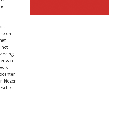
je
het
eze en
het
 het
kleding
ter van
es &
docenten.
en kiezen
eschikt