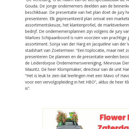
Gouda. De jonge ondernemers deelden aan de binnenkomen
beschikbaar. De presentatie van het plan doet de jury 
presenteren. Elk gepresenteerd plan omvat een marketing
assortimentskeuze, het klantenprofiel, de marktverkennin
bedrijf. De ondernemersplannen zijn volgens de jury v
Marloes Schipaanboord is ruim voorzien van prachtige g
assortiment. Sonja van der Harg en Jacqueline van der 
stadshart van Zoetermeer. “Een toplocatie, maar niet zo
presenteren De plannen en de presentatie werden beoor
de Leiderdorpse Ondernemersvereniging, Mevrouw Den
Mauritz. De heer Klompmaker, directeur van de unit Hand
“Het is leuk te zien dat leerlingen met een Mavo of Havo
voor een vervolgopleiding in het HBO”, aldus de heer K
is”.