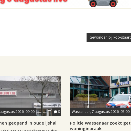
Gewonden bij kop-staart
 augustus 2026, 09:00
0
Wassenaar, 7 augustus 2026, 07:00
nen geopend in oude ijshal
Politie Wassenaar zoekt ge
woninginbraak