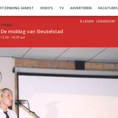
UITZENDING GEMIST
VIDEO’S
TV
ADVERTEREN
VACATURE
LEIDEN
·
LEIDERDORP
·
STRAKS:
De middag van Sleutelstad
12.00 - 18.00 uur