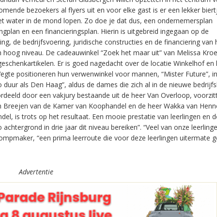
de bezoekers al flyers uit en voor elke gast is er een lekker biert
het water in de mond lopen. Zo doe je dat dus, een ondernemersplan
plan en een financieringsplan. Hierin is uitgebreid ingegaan op de
g, de bedrijfsvoering, juridische constructies en de financiering van 
an hoog niveau. De cadeauwinkel “Zoek het maar uit” van Melissa Kro
eschenkartikelen. Er is goed nagedacht over de locatie Winkelhof en 
Vegte positioneren hun verwenwinkel voor mannen, “Mister Future”, in
 duur als Den Haag”, aldus de dames die zich al in de nieuwe bedrijfs
deeld door een vakjury bestaande uit de heer Van Overloop, voorzit
 Breejen van de Kamer van Koophandel en de heer Wakka van Henn
el, is trots op het resultaat. Een mooie prestatie van leerlingen en 
 achtergrond in drie jaar dit niveau bereiken”. “Veel van onze leerling
lompmaker, “een prima leerroute die voor deze leerlingen uitermate g
Advertentie