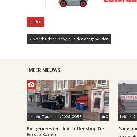
Leiden
« Moeder dode baby in Leiden aangehouden
MEER NIEUWS
Leiden, 7 augustus 2026, 09:56
0
Leiden, 7
Burgemeester sluit coffeeshop De
Padelba
Eerste Kamer