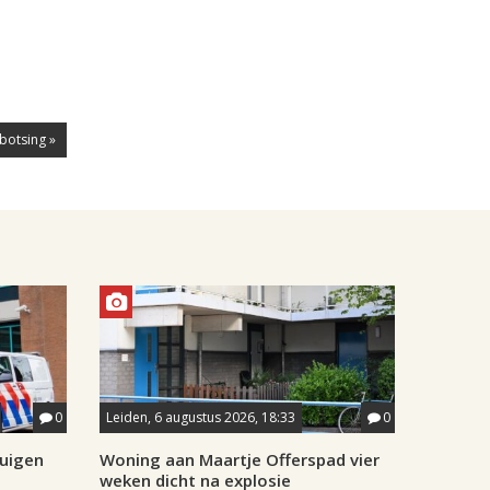
botsing »
0
Leiden, 6 augustus 2026, 18:33
0
tuigen
Woning aan Maartje Offerspad vier
weken dicht na explosie