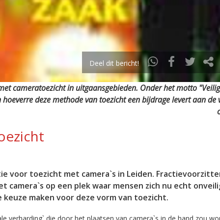
Deel dit bericht!
 met cameratoezicht in uitgaansgebieden. Onder het motto "Veilig
 hoeverre deze methode van toezicht een bijdrage levert aan de v
oezicht
tie voor toezicht met camera`s in Leiden. Fractievoorzitt
et camera`s op een plek waar mensen zich nu echt onveili
eve keuze maken voor deze vorm van toezicht.
ale verharding` die door het plaatsen van camera`s in de hand zou w