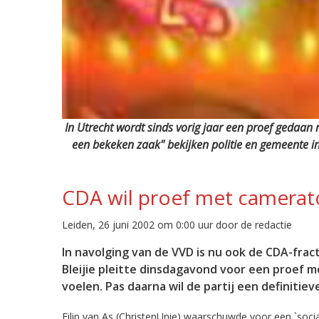
In Utrecht wordt sinds vorig jaar een proef gedaan
een bekeken zaak" bekijken politie en gemeente in
CDA wil proef met camerat
Leiden, 26 juni 2002 om 0:00 uur door de redactie
In navolging van de VVD is nu ook de CDA-frac
Bleijie pleitte dinsdagavond voor een proef m
voelen. Pas daarna wil de partij een definiti
Filip van As (ChristenUnie) waarschuwde voor een `soci