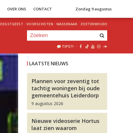
S
OVER ONS
CONTACT
Zondag 9 augustus
OEGSTGEEST
·
VOORSCHOTEN
·
WASSENAAR
·
ZOETERWOUDE
TIPS?!
·
Je luistert nu naar
uur 1 van 0
LAATSTE NIEUWS
«
Vorig uur
Volgend uur
»
Plannen voor zeventig tot
tachtig woningen bij oude
gemeentehuis Leiderdorp
9 augustus 2026
Nieuwe videoserie Hortus
laat zien waarom