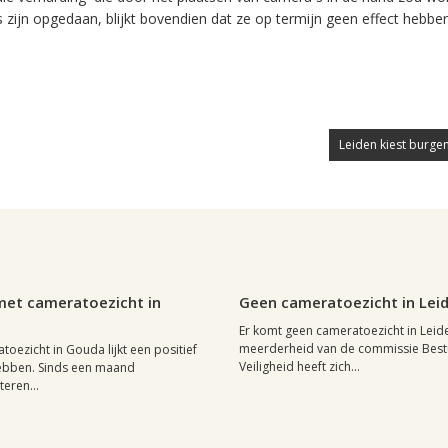
 zijn opgedaan, blijkt bovendien dat ze op termijn geen effect hebben
Leiden kiest burge
 februari 2004, 18:08
0
Leiden, 14 januari 2004, 01:44
met cameratoezicht in
Geen cameratoezicht in Lei
Er komt geen cameratoezicht in Leid
meerderheid van de commissie Best
toezicht in Gouda lijkt een positief
Veiligheid heeft zich...
hebben. Sinds een maand
eren...