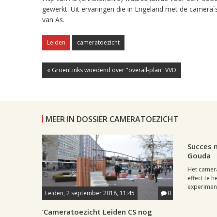
gewerkt. Uit ervaringen die in Engeland met de camera`s
van As.
Leiden
cameratoezicht
« GroenLinks woedend over "overall-plan" VVD
MEER IN DOSSIER CAMERATOEZICHT
Regio, , 2
Succes 
Gouda
Het camera
effect te 
experiment
Leiden, 2 september 2018, 11:45
0
‘Cameratoezicht Leiden CS nog