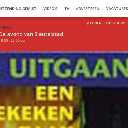
UITZENDING GEMIST
VIDEO’S
TV
ADVERTEREN
VACATURE
LEIDEN
·
LEIDERDORP
·
STRAKS:
De avond van Sleutelstad
19.00 - 22.00 uur