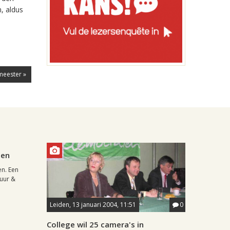
, aldus
meester »
0
den
en. Een
uur &
Leiden, 13 januari 2004, 11:51
0
College wil 25 camera's in