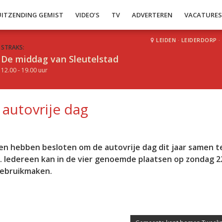
UITZENDING GEMIST
VIDEO’S
TV
ADVERTEREN
VACATURE
LEIDEN
·
LEIDERDORP
·
STRAKS:
De middag van Sleutelstad
12.00 - 19.00 uur
 autovrije dag
n hebben besloten om de autovrije dag dit jaar samen t
 Iedereen kan in de vier genoemde plaatsen op zondag 2
gebruikmaken.