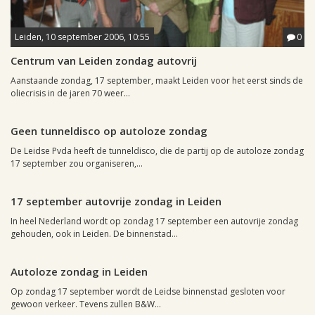
Leiden, 10 september 2006, 10:55
0
Centrum van Leiden zondag autovrij
Aanstaande zondag, 17 september, maakt Leiden voor het eerst sinds de
oliecrisis in de jaren 70 weer...
Leiden, 3 september 2006, 15:31
0
Geen tunneldisco op autoloze zondag
De Leidse Pvda heeft de tunneldisco, die de partij op de autoloze zondag
17 september zou organiseren,...
Leiden, 31 augustus 2006, 16:19
0
17 september autovrije zondag in Leiden
In heel Nederland wordt op zondag 17 september een autovrije zondag
gehouden, ook in Leiden. De binnenstad...
Leiden, 27 april 2006, 09:13
0
Autoloze zondag in Leiden
Op zondag 17 september wordt de Leidse binnenstad gesloten voor
gewoon verkeer. Tevens zullen B&W...