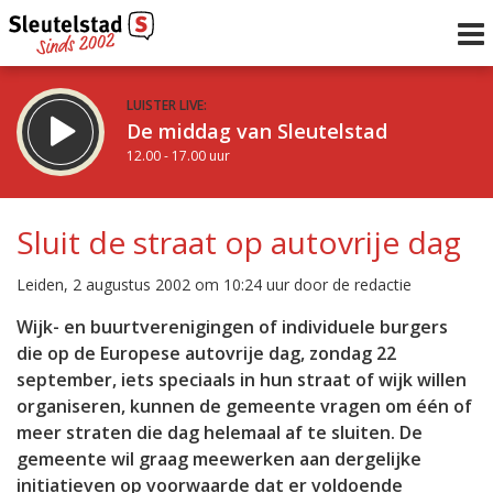
LUISTER LIVE:
De middag van Sleutelstad
12.00 - 17.00 uur
STRAKS:
Sleutelstad 30
Sluit de straat op autovrije dag
17.00 - 19.00 uur
uur 1 van 0
Vorig uur
Volgend uur
Leiden, 2 augustus 2002 om 10:24 uur door de redactie
Inklappen
Wijk- en buurtverenigingen of individuele burgers
die op de Europese autovrije dag, zondag 22
september, iets speciaals in hun straat of wijk willen
organiseren, kunnen de gemeente vragen om één of
meer straten die dag helemaal af te sluiten. De
gemeente wil graag meewerken aan dergelijke
initiatieven op voorwaarde dat er voldoende