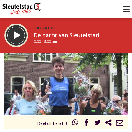
LUISTER LIVE:
De nacht van Sleutelstad
0.00 - 6.00 uur
STRAKS:
De ochtend van Sleutelstad
6.00 - 12.00 uur
uur 1 van 0
Vorig uur
Volgend uur
Inklappen
Deel dit bericht!