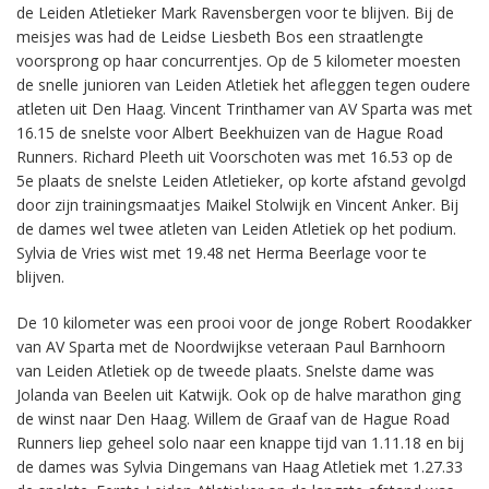
de Leiden Atletieker Mark Ravensbergen voor te blijven. Bij de
meisjes was had de Leidse Liesbeth Bos een straatlengte
voorsprong op haar concurrentjes. Op de 5 kilometer moesten
de snelle junioren van Leiden Atletiek het afleggen tegen oudere
atleten uit Den Haag. Vincent Trinthamer van AV Sparta was met
16.15 de snelste voor Albert Beekhuizen van de Hague Road
Runners. Richard Pleeth uit Voorschoten was met 16.53 op de
5e plaats de snelste Leiden Atletieker, op korte afstand gevolgd
door zijn trainingsmaatjes Maikel Stolwijk en Vincent Anker. Bij
de dames wel twee atleten van Leiden Atletiek op het podium.
Sylvia de Vries wist met 19.48 net Herma Beerlage voor te
blijven.
De 10 kilometer was een prooi voor de jonge Robert Roodakker
van AV Sparta met de Noordwijkse veteraan Paul Barnhoorn
van Leiden Atletiek op de tweede plaats. Snelste dame was
Jolanda van Beelen uit Katwijk. Ook op de halve marathon ging
de winst naar Den Haag. Willem de Graaf van de Hague Road
Runners liep geheel solo naar een knappe tijd van 1.11.18 en bij
de dames was Sylvia Dingemans van Haag Atletiek met 1.27.33