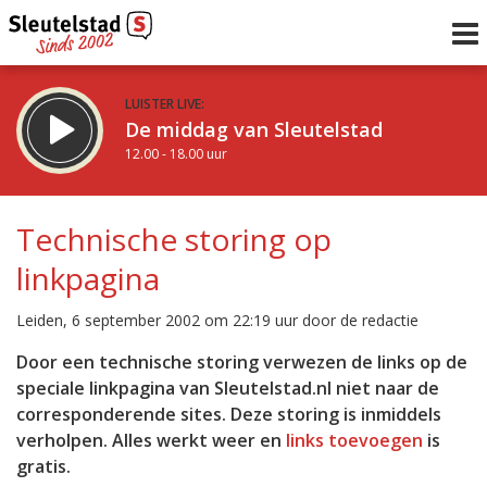
LUISTER LIVE:
De middag van Sleutelstad
12.00 - 18.00 uur
STRAKS:
De avond van Sleutelstad
Technische storing op
18.00 - 19.00 uur
linkpagina
uur 1 van 0
Vorig uur
Volgend uur
Leiden, 6 september 2002 om 22:19 uur door de redactie
Inklappen
Door een technische storing verwezen de links op de
speciale linkpagina van Sleutelstad.nl niet naar de
corresponderende sites. Deze storing is inmiddels
verholpen. Alles werkt weer en
links toevoegen
is
gratis.