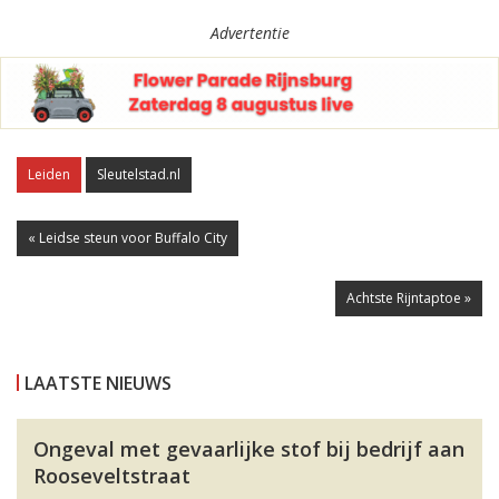
Advertentie
Leiden
Sleutelstad.nl
« Leidse steun voor Buffalo City
Achtste Rijntaptoe »
LAATSTE NIEUWS
Ongeval met gevaarlijke stof bij bedrijf aan
Rooseveltstraat