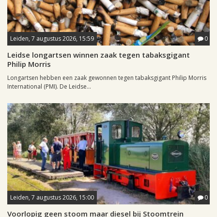
Leiden, 7 augustus 2026, 15:59
0
Leidse longartsen winnen zaak tegen tabaksgigant
Philip Morris
Longartsen hebben een zaak gewonnen tegen tabaksgigant Philip Morris
International (PMI). De Leidse...
Leiden, 7 augustus 2026, 15:00
0
Voorlopig geen stoom maar diesel bij Stoomtrein