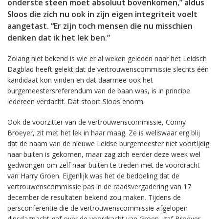
onderste steen moet absoluut bovenkomen,” aldus
Sloos die zich nu ook in zijn eigen integriteit voelt
aangetast. “Er zijn toch mensen die nu misschien
denken dat ik het lek ben.”
Zolang niet bekend is wie er al weken geleden naar het Leidsch
Dagblad heeft gelekt dat de vertrouwenscommissie slechts één
kandidaat kon vinden en dat daarmee ook het
burgemeestersreferendum van de baan was, is in principe
iedereen verdacht. Dat stoort Sloos enorm.
Ook de voorzitter van de vertrouwenscommissie, Conny
Broeyer, zit met het lek in haar maag. Ze is weliswaar erg blij
dat de naam van de nieuwe Leidse burgemeester niet voortijdig
naar buiten is gekomen, maar zag zich eerder deze week wel
gedwongen om zelf naar buiten te treden met de voordracht
van Harry Groen. Eigenlijk was het de bedoeling dat de
vertrouwenscommissie pas in de raadsvergadering van 17
december de resultaten bekend zou maken. Tijdens de
persconferentie die de vertrouwenscommissie afgelopen
dinsdagnacht gaf over de voordracht van Groen, gaf Broeyer