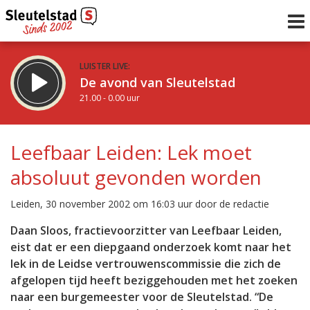
LUISTER LIVE:
De avond van Sleutelstad
21.00 - 0.00 uur
STRAKS:
De nacht van Sleutelstad
Leefbaar Leiden: Lek moet
0.00 - 6.00 uur
absoluut gevonden worden
uur 1 van 0
Vorig uur
Volgend uur
Leiden, 30 november 2002 om 16:03 uur door de redactie
Inklappen
Daan Sloos, fractievoorzitter van Leefbaar Leiden,
eist dat er een diepgaand onderzoek komt naar het
lek in de Leidse vertrouwenscommissie die zich de
afgelopen tijd heeft beziggehouden met het zoeken
naar een burgemeester voor de Sleutelstad. “De